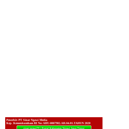
Penerbit: PT Sinar Ngawi Media
Kep. Kemenkumham RI No: AHU-0007982.AH.04.01.TAHUN 2020
sinar ngawi™ | Portal Kabupaten Ngawi Jawa Timur