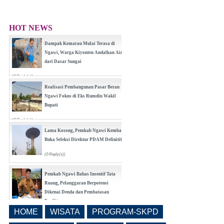
HOT NEWS
Dampak Kemarau Mulai Terasa di
Ngawi, Warga Kiyonten Andalkan Air
dari Dasar Sungai
(0 Reply(s))
Realisasi Pembangunan Pasar Beran
Ngawi Fokus di Eks Rumdin Wakil
Bupati
(0 Reply(s))
Lama Kosong, Pemkab Ngawi Kembali
Buka Seleksi Direktur PDAM Definitif
(0 Reply(s))
Pemkab Ngawi Bahas Insentif Tata
Ruang, Pelanggaran Berpotensi
Dikenai Denda dan Pembatasan
Fasilitas
HOME
WISATA
PROGRAM-SKPD
(0 Reply(s))
Ngawi Masuk 20 Besar Nasional