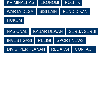
Realisasi Pendapatan Daerah, Belanja
KRIMINALITAS
EKONOMI
POLITIK
APBD Tiga Besar Jatim
WARTA-DESA
SISI-LAIN
PENDIDIKAN
(0 Reply(s))
HUKUM
NASIONAL
KABAR DEWAN
SERBA-SERBI
INVESTIGASI
RELIGI
SPORT NEWS
DIVISI PERIKLANAN
REDAKSI
CONTACT