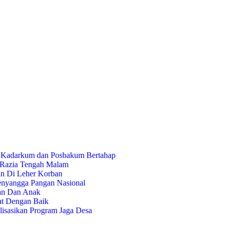
n Kadarkum dan Posbakum Bertahap
r Razia Tengah Malam
in Di Leher Korban
enyangga Pangan Nasional
an Dan Anak
tat Dengan Baik
lisasikan Program Jaga Desa