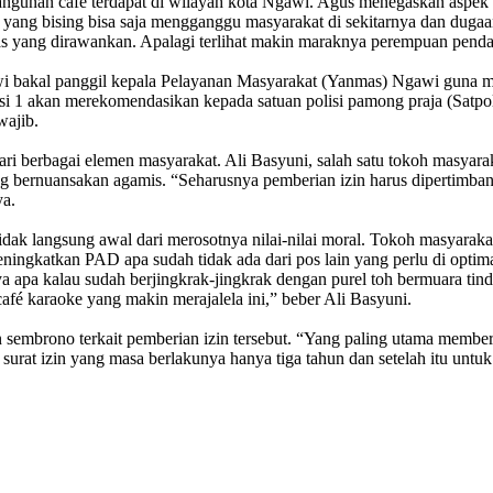
ngunan café terdapat di wilayah kota Ngawi. Agus menegaskan aspek s
a yang bising bisa saja mengganggu masyarakat di sekitarnya dan duga
as yang dirawankan. Apalagi terlihat makin maraknya perempuan pendam
 bakal panggil kepala Pelayanan Masyarakat (Yanmas) Ngawi guna meng
i 1 akan merekomendasikan kepada satuan polisi pamong praja (Satpol P
wajib.
i dari berbagai elemen masyarakat. Ali Basyuni, salah satu tokoh masy
ang bernuansakan agamis. “Seharusnya pemberian izin harus dipertimb
ya.
tidak langsung awal dari merosotnya nilai-nilai moral. Tokoh masyara
eningkatkan PAD apa sudah tidak ada dari pos lain yang perlu di opt
knya apa kalau sudah berjingkrak-jingkrak dengan purel toh bermuara t
afé karaoke yang makin merajalela ini,” beber Ali Basyuni.
mbrono terkait pemberian izin tersebut. “Yang paling utama memberika
 surat izin yang masa berlakunya hanya tiga tahun dan setelah itu unt