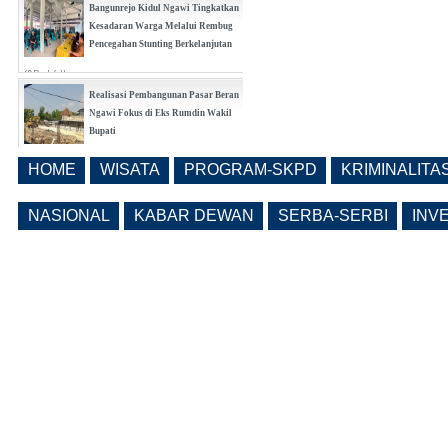
Bangunrejo Kidul Ngawi Tingkatkan
Kesadaran Warga Melalui Rembug
Pencegahan Stunting Berkelanjutan
(0 Reply(s))
Realisasi Pembangunan Pasar Beran
Ngawi Fokus di Eks Rumdin Wakil
Bupati
(0 Reply(s))
HOME
WISATA
PROGRAM-SKPD
KRIMINALITA
Lama Kosong, Pemkab Ngawi Kembali
Buka Seleksi Direktur PDAM Definitif
NASIONAL
KABAR DEWAN
SERBA-SERBI
INV
(0 Reply(s))