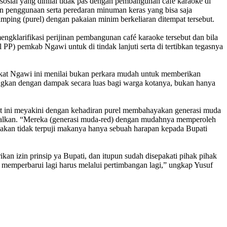
osial yang dinilai tidak pas dengan pembangunan café karaoke di
an penggunaan serta peredaran minuman keras yang bisa saja
ping (purel) dengan pakaian minim berkeliaran ditempat tersebut.
klarifikasi perijinan pembangunan café karaoke tersebut dan bila
P) pemkab Ngawi untuk di tindak lanjuti serta di tertibkan tegasnya
arakat Ngawi ini menilai bukan perkara mudah untuk memberikan
angkan dengan dampak secara luas bagi warga kotanya, bukan hanya
kat ini meyakini dengan kehadiran purel membahayakan generasi muda
imalkan. “Mereka (generasi muda-red) dengan mudahnya memperoleh
indakan tidak terpuji makanya hanya sebuah harapan kepada Bupati
n izin prinsip ya Bupati, dan itupun sudah disepakati pihak pihak
uk memperbarui lagi harus melalui pertimbangan lagi,” ungkap Yusuf