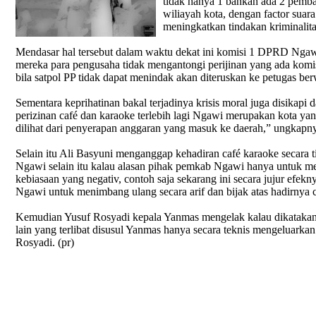
tidak hanya 1 bahkan ada 2 pemba
wiliayah kota, dengan factor suar
meningkatkan tindakan kriminalit
Mendasar hal tersebut dalam waktu dekat ini komisi 1 DPRD Ngawi
mereka para pengusaha tidak mengantongi perijinan yang ada komis
bila satpol PP tidak dapat menindak akan diteruskan ke petugas ber
Sementara keprihatinan bakal terjadinya krisis moral juga disikap
perizinan café dan karaoke terlebih lagi Ngawi merupakan kota y
dilihat dari penyerapan anggaran yang masuk ke daerah,” ungkapn
Selain itu Ali Basyuni menganggap kehadiran café karaoke secara 
Ngawi selain itu kalau alasan pihak pemkab Ngawi hanya untuk m
kebiasaan yang negativ, contoh saja sekarang ini secara jujur efe
Ngawi untuk menimbang ulang secara arif dan bijak atas hadirnya c
Kemudian Yusuf Rosyadi kepala Yanmas mengelak kalau dikatakan se
lain yang terlibat disusul Yanmas hanya secara teknis mengeluarkan
Rosyadi. (pr)