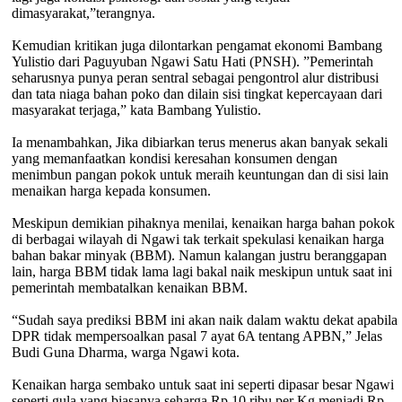
dimasyarakat,”terangnya.
Kemudian kritikan juga dilontarkan pengamat ekonomi Bambang
Yulistio dari Paguyuban Ngawi Satu Hati (PNSH). ”Pemerintah
seharusnya punya peran sentral sebagai pengontrol alur distribusi
dan tata niaga bahan poko dan dilain sisi tingkat kepercayaan dari
masyarakat terjaga,” kata Bambang Yulistio.
Ia menambahkan, Jika dibiarkan terus menerus akan banyak sekali
yang memanfaatkan kondisi keresahan konsumen dengan
menimbun pangan pokok untuk meraih keuntungan dan di sisi lain
menaikan harga kepada konsumen.
Meskipun demikian pihaknya menilai, kenaikan harga bahan pokok
di berbagai wilayah di Ngawi tak terkait spekulasi kenaikan harga
bahan bakar minyak (BBM). Namun kalangan justru beranggapan
lain, harga BBM tidak lama lagi bakal naik meskipun untuk saat ini
pemerintah membatalkan kenaikan BBM.
“Sudah saya prediksi BBM ini akan naik dalam waktu dekat apabila
DPR tidak mempersoalkan pasal 7 ayat 6A tentang APBN,” Jelas
Budi Guna Dharma, warga Ngawi kota.
Kenaikan harga sembako untuk saat ini seperti dipasar besar Ngawi
seperti gula yang biasanya seharga Rp 10 ribu per Kg menjadi Rp