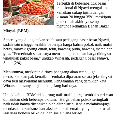
Terbukti di beberapa titik pasar
tradisional di Ngawi mengalami
kenaikan cukup tajam dengan
kisaran 20 hingga 35%. meskipun
pemerintah akhirnya sempat
menunda kenaikan Bahan Bakar
Minyak (BBM).
Seperti yang diungkapkan salah satu pedagang pasar besar Ngawi,
sudah satu minggu terakhir beberapa harga bahan pokok naik mulai
beras, minyak goring curah, telur, bawang putih, bawang merah dan
gula. “Pemerintah seharusnya memantau permainan harga ditingkat
tengkulak paket besar,” ungkap Winarsih, pedagang besar Ngawi,
Senin (2/4).
Menurutnya, meskipun dirinya pedagang akan tetapi juga
merasakan dampak kenaikan sembako dipasaran secara jelas tingkat
daya beli masyarakat menurun. Pengalaman yang demikian kata
Winarsih biasanya terjadi menjelang hari raya.
Untuk kali ini BBM tidak urung naik malah harga sembako terkesan
dimainkan oleh beberapa oknum. “Harga bahan pokok seringkali
naik tidak hanya ditentukan oleh alur distribusi saja melainkanjuga
mendasar mekanisme transaksi ekonomi semata, yang lebih krusial
lagi juga kondisi psikologi dan sosial yang terjadi