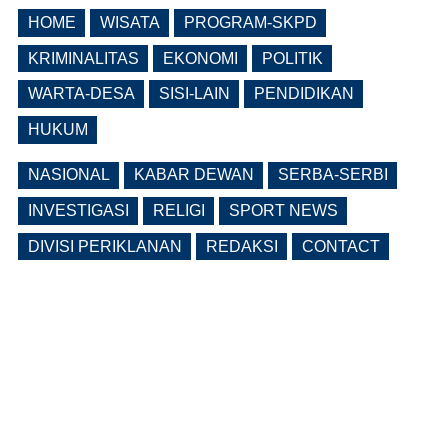
HOME
WISATA
PROGRAM-SKPD
Pemkab Ngawi Bahas Insentif Tata
Ruang, Pelanggaran Berpotensi
KRIMINALITAS
EKONOMI
POLITIK
Dikenai Denda dan Pembatasan
Fasilitas
WARTA-DESA
SISI-LAIN
PENDIDIKAN
(0 Reply(s))
HUKUM
NASIONAL
KABAR DEWAN
SERBA-SERBI
INVESTIGASI
RELIGI
SPORT NEWS
DIVISI PERIKLANAN
REDAKSI
CONTACT