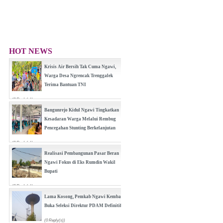
HOT NEWS
Krisis Air Bersih Tak Cuma Ngawi,
Warga Desa Ngrencak Trenggalek
Terima Bantuan TNI
(0 Reply(s))
Bangunrejo Kidul Ngawi Tingkatkan
Kesadaran Warga Melalui Rembug
Pencegahan Stunting Berkelanjutan
(0 Reply(s))
Realisasi Pembangunan Pasar Beran
Ngawi Fokus di Eks Rumdin Wakil
Bupati
(0 Reply(s))
Lama Kosong, Pemkab Ngawi Kembali
Buka Seleksi Direktur PDAM Definitif
(0 Reply(s))