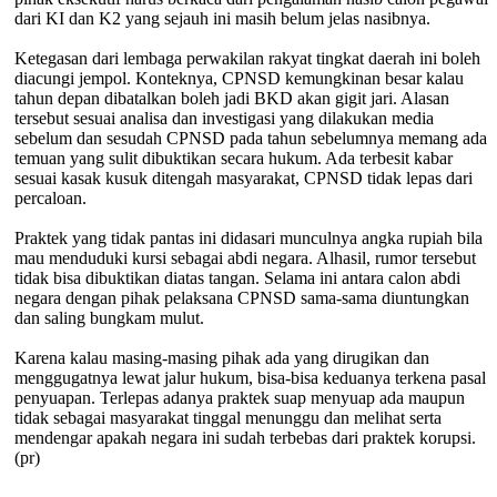
dari KI dan K2 yang sejauh ini masih belum jelas nasibnya.
Ketegasan dari lembaga perwakilan rakyat tingkat daerah ini boleh
diacungi jempol. Konteknya, CPNSD kemungkinan besar kalau
tahun depan dibatalkan boleh jadi BKD akan gigit jari. Alasan
tersebut sesuai analisa dan investigasi yang dilakukan media
sebelum dan sesudah CPNSD pada tahun sebelumnya memang ada
temuan yang sulit dibuktikan secara hukum. Ada terbesit kabar
sesuai kasak kusuk ditengah masyarakat, CPNSD tidak lepas dari
percaloan.
Praktek yang tidak pantas ini didasari munculnya angka rupiah bila
mau menduduki kursi sebagai abdi negara. Alhasil, rumor tersebut
tidak bisa dibuktikan diatas tangan. Selama ini antara calon abdi
negara dengan pihak pelaksana CPNSD sama-sama diuntungkan
dan saling bungkam mulut.
Karena kalau masing-masing pihak ada yang dirugikan dan
menggugatnya lewat jalur hukum, bisa-bisa keduanya terkena pasal
penyuapan. Terlepas adanya praktek suap menyuap ada maupun
tidak sebagai masyarakat tinggal menunggu dan melihat serta
mendengar apakah negara ini sudah terbebas dari praktek korupsi.
(pr)