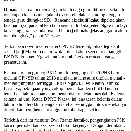
Dimana selama ini memang jumlah tenaga guru ditingkat sekolah
menengah ke atas mengalami overload tidak sebanding dengan
tenaga guru ditingkat SD. ”Rencana eksekutif kalau dipaksa akan
fatal jadinya, padahal kan tahu sendiri di Kabupaten Ngawi ini lagi
krisis anggaran seandainya hal itu terjadi maka jelas anggaran akan
membengkak,” papar Maryoto.
Terkait semrawutnya rencana CPNSD tersebut, pihak legislatif
sesuai janji Maryoto dalam waktu dekat akan segera memanggil
BKD Kabupaten Ngawi untuk membeberkan rencana yang
prematur ini.
Kemudian, uneg-uneg BKD untuk mengangkat 139 PNS baru
melalui CPNSD tahun 2013 mendatang langsung ditolak mentah-
mentah pimpinan tertinggi DPRD Ngawi, Dwi Rianto Jatmiko.
Pasalnya, pekerjaan yang cukup menjajikan tersebut bilamana
terealisasi tahun depan akan menambah rentetan masalah. Karena
selama ini urai Ketua DPRD Ngawi ini, anggaran belanja dalam
tahun-tahun terakhir mengalami defisit sehingga untuk menekanya
diperlukan penghematan anggaran diberbagai sektor.
Terlebih dari itu menurut Dwi Rianto Jatmiko, pengangkatan PNS
baru diperbolehkan asal sesuai bobot kerjanya. Dengan demikian,
pihak eksekutif harus berkaca dari pengalaman nasib calon pegawai