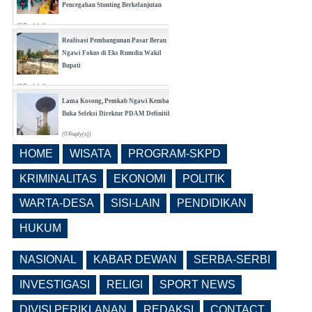
Pencegahan Stunting Berkelanjutan
(0 Reply(s))
Realisasi Pembangunan Pasar Beran
Ngawi Fokus di Eks Rumdin Wakil
Bupati
(0 Reply(s))
Lama Kosong, Pemkab Ngawi Kembali
Buka Seleksi Direktur PDAM Definitif
(0 Reply(s))
HOME
WISATA
PROGRAM-SKPD
Pemkab Ngawi Bahas Insentif Tata
Ruang, Pelanggaran Berpotensi
KRIMINALITAS
EKONOMI
POLITIK
Dikenai Denda dan Pembatasan
Fasilitas
WARTA-DESA
SISI-LAIN
PENDIDIKAN
(0 Reply(s))
HUKUM
NASIONAL
KABAR DEWAN
SERBA-SERBI
INVESTIGASI
RELIGI
SPORT NEWS
DIVISI PERIKLANAN
REDAKSI
CONTACT