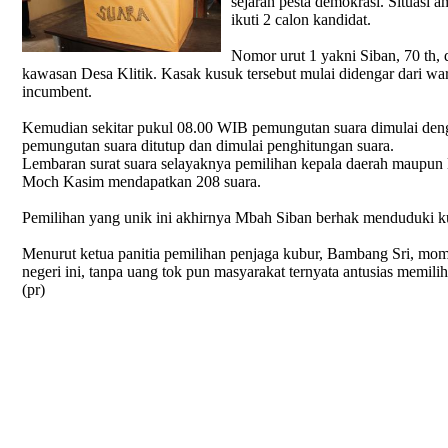
sejarah pesta demokrasi. Situasi a
ikuti 2 calon kandidat.
Nomor urut 1 yakni Siban, 70 th,
kawasan Desa Klitik. Kasak kusuk tersebut mulai didengar dari war
incumbent.
Kemudian sekitar pukul 08.00 WIB pemungutan suara dimulai deng
pemungutan suara ditutup dan dimulai penghitungan suara.
Lembaran surat suara selayaknya pemilihan kepala daerah maupun l
Moch Kasim mendapatkan 208 suara.
Pemilihan yang unik ini akhirnya Mbah Siban berhak menduduki ku
Menurut ketua panitia pemilihan penjaga kubur, Bambang Sri, mome
negeri ini, tanpa uang tok pun masyarakat ternyata antusias memil
(pr)