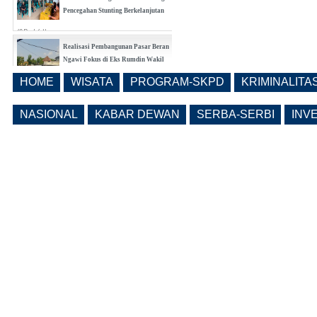
(0 Reply(s))
Bangunrejo Kidul Ngawi Tingkatkan
Kesadaran Warga Melalui Rembug
Pencegahan Stunting Berkelanjutan
(0 Reply(s))
HOME
WISATA
PROGRAM-SKPD
KRIMINALITA
Realisasi Pembangunan Pasar Beran
Ngawi Fokus di Eks Rumdin Wakil
NASIONAL
KABAR DEWAN
SERBA-SERBI
INV
Bupati
(0 Reply(s))