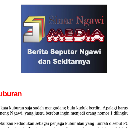
uburan
a kuburan saja sudah mengudang bulu kuduk berdiri. Apalagi harus rel
ng Ngawi, yang justru berebut ingin menjadi orang nomor 1 dilingkup k
utkan kedudukan sebagai penjaga kubur atau yang lumrah disebut P