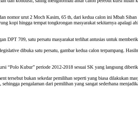
man dan kondusif, saling menghormati antar calon perebut kursi itulah k
 dan nomor urut 2 Moch Kasim, 65 th, dari kedua calon ini Mbah Siban
ung kopi hingga tempat tongkrongan masyarakat sekitarnya apalagi ahl
an DPT 709, satu persatu masyarakat terlihat antusias untuk member
egislative dibuka satu persatu, gambar kedua calon terpampang. Hasil
rsi “Polo Kubur” periode 2012-2018 sesuai SK yang langsung diberika
nt tersebut bukan sekedar pemilihan seperti yang biasa dilakukan masy
ih, sehingga pengalaman dari pemilihan yang sangat sederhana menjadi