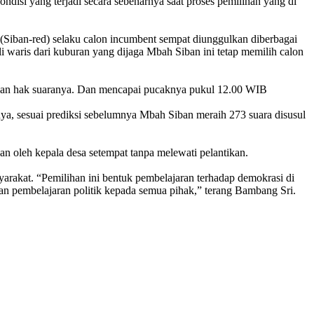
ondisi yang terjadi secara sebenarnya saat proses pemilihan yang di
 (Siban-red) selaku calon incumbent sempat diunggulkan diberbagai
i waris dari kuburan yang dijaga Mbah Siban ini tetap memilih calon
ikan hak suaranya. Dan mencapai pucaknya pukul 12.00 WIB
nya, sesuai prediksi sebelumnya Mbah Siban meraih 273 suara disusul
n oleh kepala desa setempat tanpa melewati pelantikan.
arakat. “Pemilihan ini bentuk pembelajaran terhadap demokrasi di
kan pembelajaran politik kepada semua pihak,” terang Bambang Sri.