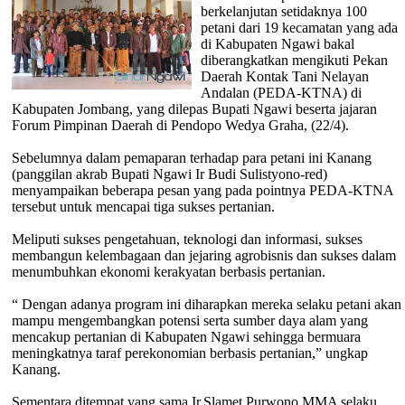
berkelanjutan setidaknya 100
petani dari 19 kecamatan yang ada
di Kabupaten Ngawi bakal
diberangkatkan mengikuti Pekan
Daerah Kontak Tani Nelayan
Andalan (PEDA-KTNA) di
Kabupaten Jombang, yang dilepas Bupati Ngawi beserta jajaran
Forum Pimpinan Daerah di Pendopo Wedya Graha, (22/4).
Sebelumnya dalam pemaparan terhadap para petani ini Kanang
(panggilan akrab Bupati Ngawi Ir Budi Sulistyono-red)
menyampaikan beberapa pesan yang pada pointnya PEDA-KTNA
tersebut untuk mencapai tiga sukses pertanian.
Meliputi sukses pengetahuan, teknologi dan informasi, sukses
membangun kelembagaan dan jejaring agrobisnis dan sukses dalam
menumbuhkan ekonomi kerakyatan berbasis pertanian.
“ Dengan adanya program ini diharapkan mereka selaku petani akan
mampu mengembangkan potensi serta sumber daya alam yang
mencakup pertanian di Kabupaten Ngawi sehingga bermuara
meningkatnya taraf perekonomian berbasis pertanian,” ungkap
Kanang.
Sementara ditempat yang sama Ir.Slamet Purwono,MMA selaku