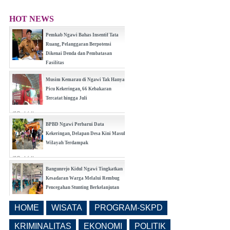
HOT NEWS
Pemkab Ngawi Bahas Insentif Tata
Ruang, Pelanggaran Berpotensi
Dikenai Denda dan Pembatasan
Fasilitas
(0 Reply(s))
Musim Kemarau di Ngawi Tak Hanya
Picu Kekeringan, 66 Kebakaran
Tercatat hingga Juli
(0 Reply(s))
BPBD Ngawi Perbarui Data
Kekeringan, Delapan Desa Kini Masuk
Wilayah Terdampak
(0 Reply(s))
Bangunrejo Kidul Ngawi Tingkatkan
Kesadaran Warga Melalui Rembug
Pencegahan Stunting Berkelanjutan
(0 Reply(s))
HOME
WISATA
PROGRAM-SKPD
Realisasi Pembangunan Pasar Beran
Ngawi Fokus di Eks Rumdin Wakil
KRIMINALITAS
EKONOMI
POLITIK