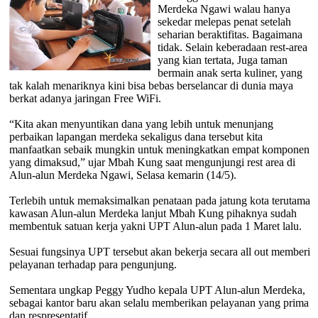
Merdeka Ngawi walau hanya
sekedar melepas penat setelah
seharian beraktifitas. Bagaimana
tidak. Selain keberadaan rest-area
yang kian tertata, Juga taman
bermain anak serta kuliner, yang
tak kalah menariknya kini bisa bebas berselancar di dunia maya
berkat adanya jaringan Free WiFi.
“Kita akan menyuntikan dana yang lebih untuk menunjang
perbaikan lapangan merdeka sekaligus dana tersebut kita
manfaatkan sebaik mungkin untuk meningkatkan empat komponen
yang dimaksud,” ujar Mbah Kung saat mengunjungi rest area di
Alun-alun Merdeka Ngawi, Selasa kemarin (14/5).
Terlebih untuk memaksimalkan penataan pada jatung kota terutama
kawasan Alun-alun Merdeka lanjut Mbah Kung pihaknya sudah
membentuk satuan kerja yakni UPT Alun-alun pada 1 Maret lalu.
Sesuai fungsinya UPT tersebut akan bekerja secara all out memberi
pelayanan terhadap para pengunjung.
Sementara ungkap Peggy Yudho kepala UPT Alun-alun Merdeka,
sebagai kantor baru akan selalu memberikan pelayanan yang prima
dan respresentatif.