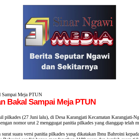
kal Sampai Meja PTUN
kan Bakal Sampai Meja PTUN
lkades (27 Juni lalu), di Desa Karangjati Kecamatan Karangjati-Nga
engan nomor urut 2 menggugat panitia pilkades yang dianggap telah 
 surat suara versi panitia pilkades yang dikatakan Ibnu Bahroini kepa