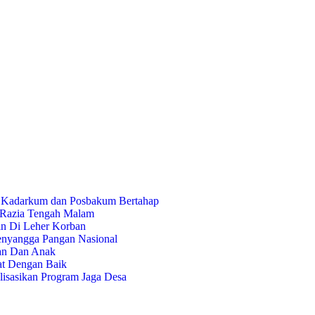
n Kadarkum dan Posbakum Bertahap
r Razia Tengah Malam
in Di Leher Korban
enyangga Pangan Nasional
an Dan Anak
tat Dengan Baik
lisasikan Program Jaga Desa