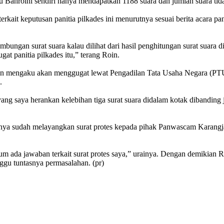
 Bahroini sendiri hanya mendapatkan 1188 suara dan jumlah suara tida
erkait keputusan panitia pilkades ini menurutnya sesuai berita acara p
mbungan surat suara kalau dilihat dari hasil penghitungan surat suara
gat panitia pilkades itu,” terang Roin.
in mengaku akan menggugat lewat Pengadilan Tata Usaha Negara (PTUN)
.
 saya herankan kelebihan tiga surat suara didalam kotak dibanding ju
mnya sudah melayangkan surat protes kepada pihak Panwascam Karangjati
 ada jawaban terkait surat protes saya,” urainya. Dengan demikian
ggu tuntasnya permasalahan. (pr)