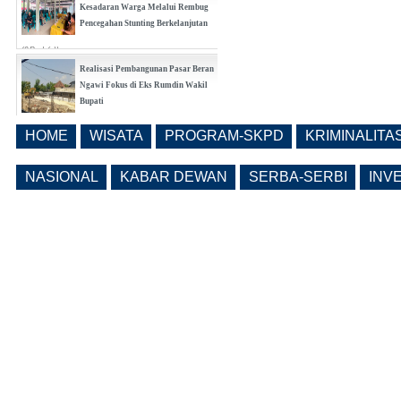
Kesadaran Warga Melalui Rembug
Pencegahan Stunting Berkelanjutan
(0 Reply(s))
Realisasi Pembangunan Pasar Beran
Ngawi Fokus di Eks Rumdin Wakil
Bupati
(0 Reply(s))
HOME
WISATA
PROGRAM-SKPD
KRIMINALITA
Lama Kosong, Pemkab Ngawi Kembali
Buka Seleksi Direktur PDAM Definitif
NASIONAL
KABAR DEWAN
SERBA-SERBI
INV
(0 Reply(s))