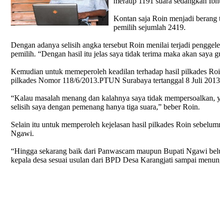
meraup 1191 suara sedangkan Ibnu
Kontan saja Roin menjadi berang t
pemilih sejumlah 2419.
Dengan adanya selisih angka tersebut Roin menilai terjadi penggele
pemilih. “Dengan hasil itu jelas saya tidak terima maka akan saya gu
Kemudian untuk memeperoleh keadilan terhadap hasil pilkades Ro
pilkades Nomor 118/6/2013.PTUN Surabaya tertanggal 8 Juli 2013
“Kalau masalah menang dan kalahnya saya tidak mempersoalkan, yang
selisih saya dengan pemenang hanya tiga suara,” beber Roin.
Selain itu untuk memperoleh kejelasan hasil pilkades Roin sebelu
Ngawi.
“Hingga sekarang baik dari Panwascam maupun Bupati Ngawi belum
kepala desa sesuai usulan dari BPD Desa Karangjati sampai menun