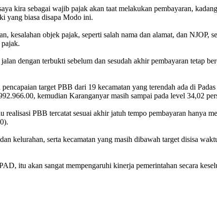
saya kira sebagai wajib pajak akan taat melakukan pembayaran, kadang
aki yang biasa disapa Modo ini.
san, kesalahan objek pajak, seperti salah nama dan alamat, dan NJOP, sep
 pajak.
jalan dengan terbukti sebelum dan sesudah akhir pembayaran tetap berc
apaian target PBB dari 19 kecamatan yang terendah ada di Padas bar
992.966.00, kemudian Karanganyar masih sampai pada level 34,02 pers
 realisasi PBB tercatat sesuai akhir jatuh tempo pembayaran hanya me
0).
kelurahan, serta kecamatan yang masih dibawah target disisa waktu sel
D, itu akan sangat mempengaruhi kinerja pemerintahan secara keseluru