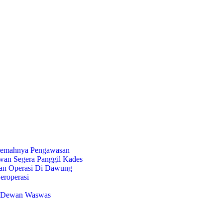
 Lemahnya Pengawasan
wan Segera Panggil Kades
kan Operasi Di Dawung
eroperasi
in Dewan Waswas