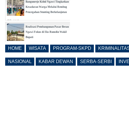
Bangunrejo Kidul Ngawi Tingkatkan
Kesadaran Warga Melalui Rembug
Pencegahan Stunting Berkelanjutan
(0 Reply(s))
Realisasi Pembangunan Pasar Beran
Ngawi Fokus di Eks Rumdin Wakil
Bupati
(0 Reply(s))
HOME
WISATA
PROGRAM-SKPD
KRIMINALITA
Lama Kosong, Pemkab Ngawi Kembali
Buka Seleksi Direktur PDAM Definitif
NASIONAL
KABAR DEWAN
SERBA-SERBI
INV
(0 Reply(s))