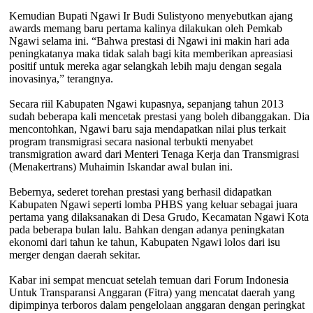
Kemudian Bupati Ngawi Ir Budi Sulistyono menyebutkan ajang
awards memang baru pertama kalinya dilakukan oleh Pemkab
Ngawi selama ini. “Bahwa prestasi di Ngawi ini makin hari ada
peningkatanya maka tidak salah bagi kita memberikan apreasiasi
positif untuk mereka agar selangkah lebih maju dengan segala
inovasinya,” terangnya.
Secara riil Kabupaten Ngawi kupasnya, sepanjang tahun 2013
sudah beberapa kali mencetak prestasi yang boleh dibanggakan. Dia
mencontohkan, Ngawi baru saja mendapatkan nilai plus terkait
program transmigrasi secara nasional terbukti menyabet
transmigration award dari Menteri Tenaga Kerja dan Transmigrasi
(Menakertrans) Muhaimin Iskandar awal bulan ini.
Bebernya, sederet torehan prestasi yang berhasil didapatkan
Kabupaten Ngawi seperti lomba PHBS yang keluar sebagai juara
pertama yang dilaksanakan di Desa Grudo, Kecamatan Ngawi Kota
pada beberapa bulan lalu. Bahkan dengan adanya peningkatan
ekonomi dari tahun ke tahun, Kabupaten Ngawi lolos dari isu
merger dengan daerah sekitar.
Kabar ini sempat mencuat setelah temuan dari Forum Indonesia
Untuk Transparansi Anggaran (Fitra) yang mencatat daerah yang
dipimpinya terboros dalam pengelolaan anggaran dengan peringkat