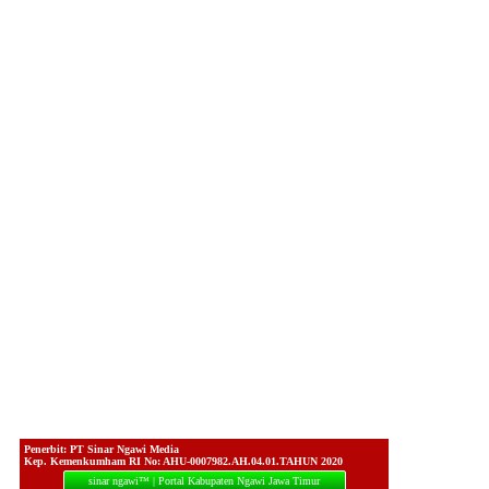
Penerbit: PT Sinar Ngawi Media
Kep. Kemenkumham RI No: AHU-0007982.AH.04.01.TAHUN 2020
sinar ngawi™ | Portal Kabupaten Ngawi Jawa Timur