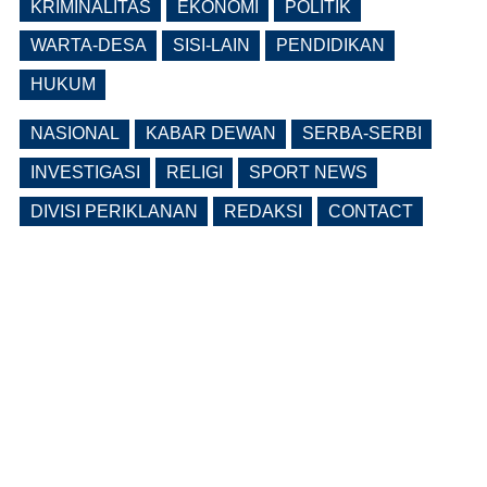
Ngawi Fokus di Eks Rumdin Wakil
KRIMINALITAS
EKONOMI
POLITIK
Bupati
WARTA-DESA
SISI-LAIN
PENDIDIKAN
(0 Reply(s))
HUKUM
NASIONAL
KABAR DEWAN
SERBA-SERBI
INVESTIGASI
RELIGI
SPORT NEWS
DIVISI PERIKLANAN
REDAKSI
CONTACT