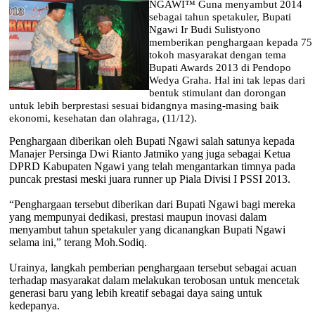
NGAWI™ Guna menyambut 2014
sebagai tahun spetakuler, Bupati
Ngawi Ir Budi Sulistyono
memberikan penghargaan kepada 75
tokoh masyarakat dengan tema
Bupati Awards 2013 di Pendopo
Wedya Graha. Hal ini tak lepas dari
bentuk stimulant dan dorongan
untuk lebih berprestasi sesuai bidangnya masing-masing baik
ekonomi, kesehatan dan olahraga, (11/12).
Penghargaan diberikan oleh Bupati Ngawi salah satunya kepada
Manajer Persinga Dwi Rianto Jatmiko yang juga sebagai Ketua
DPRD Kabupaten Ngawi yang telah mengantarkan timnya pada
puncak prestasi meski juara runner up Piala Divisi I PSSI 2013.
“Penghargaan tersebut diberikan dari Bupati Ngawi bagi mereka
yang mempunyai dedikasi, prestasi maupun inovasi dalam
menyambut tahun spetakuler yang dicanangkan Bupati Ngawi
selama ini,” terang Moh.Sodiq.
Urainya, langkah pemberian penghargaan tersebut sebagai acuan
terhadap masyarakat dalam melakukan terobosan untuk mencetak
generasi baru yang lebih kreatif sebagai daya saing untuk
kedepanya.