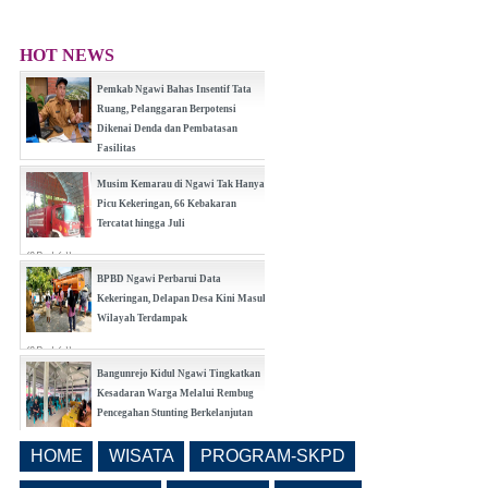
HOT NEWS
Pemkab Ngawi Bahas Insentif Tata
Ruang, Pelanggaran Berpotensi
Dikenai Denda dan Pembatasan
Fasilitas
(0 Reply(s))
Musim Kemarau di Ngawi Tak Hanya
Picu Kekeringan, 66 Kebakaran
Tercatat hingga Juli
(0 Reply(s))
BPBD Ngawi Perbarui Data
Kekeringan, Delapan Desa Kini Masuk
Wilayah Terdampak
(0 Reply(s))
Bangunrejo Kidul Ngawi Tingkatkan
Kesadaran Warga Melalui Rembug
Pencegahan Stunting Berkelanjutan
(0 Reply(s))
HOME
WISATA
PROGRAM-SKPD
Realisasi Pembangunan Pasar Beran