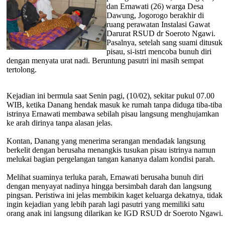
dan Ernawati (26) warga Desa
Dawung, Jogorogo berakhir di
ruang perawatan Instalasi Gawat
Darurat RSUD dr Soeroto Ngawi.
Pasalnya, setelah sang suami ditusuk
pisau, si-istri mencoba bunuh diri
dengan menyata urat nadi. Beruntung pasutri ini masih sempat
tertolong.
Kejadian ini bermula saat Senin pagi, (10/02), sekitar pukul 07.00
WIB, ketika Danang hendak masuk ke rumah tanpa diduga tiba-tiba
istrinya Ernawati membawa sebilah pisau langsung menghujamkan
ke arah dirinya tanpa alasan jelas.
Kontan, Danang yang menerima serangan mendadak langsung
berkelit dengan berusaha menangkis tusukan pisau istrinya namun
melukai bagian pergelangan tangan kananya dalam kondisi parah.
Melihat suaminya terluka parah, Ernawati berusaha bunuh diri
dengan menyayat nadinya hingga bersimbah darah dan langsung
pingsan. Peristiwa ini jelas membikin kaget keluarga dekatnya, tidak
ingin kejadian yang lebih parah lagi pasutri yang memiliki satu
orang anak ini langsung dilarikan ke IGD RSUD dr Soeroto Ngawi.