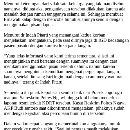
Menurut keterangan dari salah satu keluarga yang tak mau disebut
namanya, diduga aksi penganiayaan tersebut dilakukan karena ada
masalah dengan rumah tangganya selama ini. Sehingga membuat
Ernawati kalap dengan mencoba bunuh suaminya sendiri dengan
menggunakan pisau dapur.
Menurut dr Indah Pitarti yang menangani kedua korban
menjelaskan, mengatakan, pada saat dirinya jaga di IGD kedatangan
pasien pasutri dengan kondisi luka pada tangan.
“Yang jelas informasi yang kami terima sementara, si istri ini
menginginkan mati bersama dengan suaminya itu dengan cara
menikam menggunakan pisau terlebih dahulu, namun karena
suaminya menghindar kemudian mengenai pergelangan tangan
kanan, setelah itu sang istri ingin mati dengan cara menyayat urat
nadinya,” terang dr Indah Pitarti.
Sementara itu pihak kepolisian sendiri baik dari Polsek Jogorogo
maupun Satreskrim Polres Ngawi hingga kini belum menerima
laporan resmi terkait KDRT tersebut. Kasat Reskrim Polres Ngawi
AKP Budi santoso saat dikonfirmasi mengatakan, pihaknya sudah
mendengar kejadian aksi percobaan bunuh diri tersebut.
Dalam waktu cepat langsung memerintahkan anggotanya untuk
mengecek ke rumaha sakit. “Saai ini petugas masih melakukan