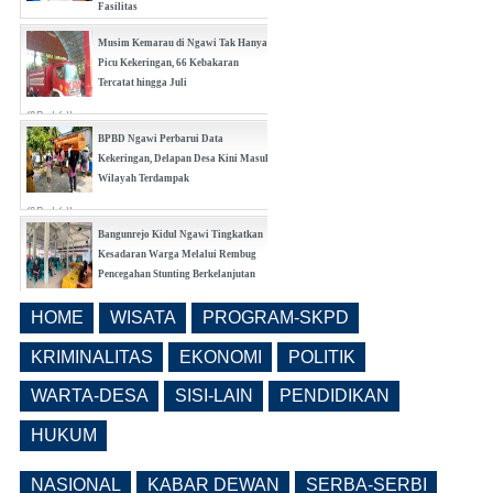
Fasilitas
(0 Reply(s))
Musim Kemarau di Ngawi Tak Hanya
Picu Kekeringan, 66 Kebakaran
Tercatat hingga Juli
(0 Reply(s))
BPBD Ngawi Perbarui Data
Kekeringan, Delapan Desa Kini Masuk
Wilayah Terdampak
(0 Reply(s))
Bangunrejo Kidul Ngawi Tingkatkan
Kesadaran Warga Melalui Rembug
Pencegahan Stunting Berkelanjutan
(0 Reply(s))
HOME
WISATA
PROGRAM-SKPD
Realisasi Pembangunan Pasar Beran
Ngawi Fokus di Eks Rumdin Wakil
KRIMINALITAS
EKONOMI
POLITIK
Bupati
WARTA-DESA
SISI-LAIN
PENDIDIKAN
(0 Reply(s))
HUKUM
NASIONAL
KABAR DEWAN
SERBA-SERBI