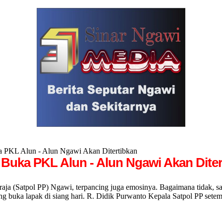
PKL Alun - Alun Ngawi Akan Ditertibkan
uka PKL Alun - Alun Ngawi Akan Diter
a (Satpol PP) Ngawi, terpancing juga emosinya. Bagaimana tidak, s
buka lapak di siang hari. R. Didik Purwanto Kepala Satpol PP setemp