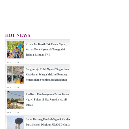
HOT NEWS
Krisis Air Bersih Tak Cuma Ngawi,
Warga Desa Ngrencak Trenggalek
Terima Bantuan TNI
(0 Reply(s))
Bangunrejo Kidul Ngawi Tingkatkan
Kesadaran Warga Melalui Rembug
Pencegahan Stunting Berkelanjutan
(0 Reply(s))
Realisasi Pembangunan Pasar Beran
Ngawi Fokus di Eks Rumdin Wakil
Bupati
(0 Reply(s))
Lama Kosong, Pemkab Ngawi Kembali
Buka Seleksi Direktur PDAM Definitif