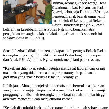
istrinya, seorang kakek warga Desa
Kwadungan Lor, Kecamatan Padas
Ngawi, sebut saja Darmun (60), tega
menggauli anak bawah umur yang
baru duduk di kelas empat Sekolah
Dasar. Dihadapan penyidik, lewat
keterangan kasubbag humas Polres Ngawi, dibenarkan atas
pengakuan tersangka telah melakukan perbuatan tak senonoh ini
sebanyak dua kali, (14/10).
Setelah berhasil dilakukan penangkapan oleh petugas Polsek Padas
tersangka langsung dilimpahkan ke unit Perlindungan Perempuan
dan Anak (UPPA) Polres Ngawi untuk menjalani pemeriksaan.
“Kakek ini ditangkap setelah petugas mendapat laporan dari orang
tua korban yang tidak terima atas perbuatannya kepada anak
gadisnya yang masih berusia 8 tahun,” terangnya
Lebih jauh, Munaji menjelaskan peristiwa ini bermula saat korban
yang masih tetangga dengan pelaku meminta korban untuk memijat
punggungnya, disitulah tersangka tidak kuat menahan nafsu hingga
akhirnya mencabuli dan menyetubuhi korban.
“Setelah disetubuhi korban diberi uang dua ribu rupiah sebagai uang