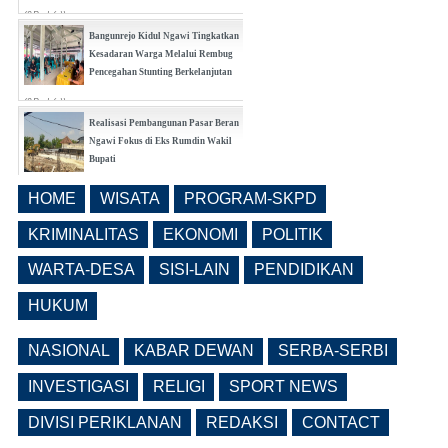
(0 Reply(s))
Bangunrejo Kidul Ngawi Tingkatkan
Kesadaran Warga Melalui Rembug
Pencegahan Stunting Berkelanjutan
(0 Reply(s))
Realisasi Pembangunan Pasar Beran
Ngawi Fokus di Eks Rumdin Wakil
Bupati
(0 Reply(s))
HOME
WISATA
PROGRAM-SKPD
Lama Kosong, Pemkab Ngawi Kembali
Buka Seleksi Direktur PDAM Definitif
KRIMINALITAS
EKONOMI
POLITIK
(0 Reply(s))
WARTA-DESA
SISI-LAIN
PENDIDIKAN
HUKUM
NASIONAL
KABAR DEWAN
SERBA-SERBI
INVESTIGASI
RELIGI
SPORT NEWS
DIVISI PERIKLANAN
REDAKSI
CONTACT