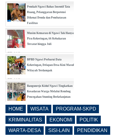
Pemkab Ngawi Bahas Insentif Tata
Ruang, Pelanggaran Berpotensi
Dikenai Denda dan Pembatasan
Fasilitas
(0 Reply(s))
Musim Kemarau di Ngawi Tak Hanya
Picu Kekeringan, 66 Kebakaran
Tercatat hingga Juli
(0 Reply(s))
BPBD Ngawi Perbarui Data
Kekeringan, Delapan Desa Kini Masuk
Wilayah Terdampak
(0 Reply(s))
Bangunrejo Kidul Ngawi Tingkatkan
Kesadaran Warga Melalui Rembug
Pencegahan Stunting Berkelanjutan
(0 Reply(s))
HOME
WISATA
PROGRAM-SKPD
Realisasi Pembangunan Pasar Beran
Ngawi Fokus di Eks Rumdin Wakil
KRIMINALITAS
EKONOMI
POLITIK
Bupati
WARTA-DESA
SISI-LAIN
PENDIDIKAN
(0 Reply(s))