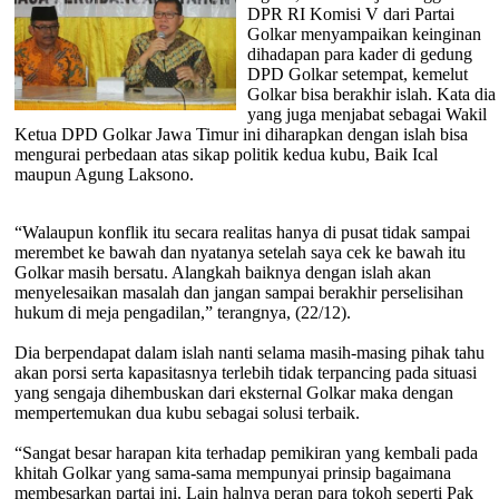
DPR RI Komisi V dari Partai
Golkar menyampaikan keinginan
dihadapan para kader di gedung
DPD Golkar setempat, kemelut
Golkar bisa berakhir islah. Kata dia
yang juga menjabat sebagai Wakil
Ketua DPD Golkar Jawa Timur ini diharapkan dengan islah bisa
mengurai perbedaan atas sikap politik kedua kubu, Baik Ical
maupun Agung Laksono.
“Walaupun konflik itu secara realitas hanya di pusat tidak sampai
merembet ke bawah dan nyatanya setelah saya cek ke bawah itu
Golkar masih bersatu. Alangkah baiknya dengan islah akan
menyelesaikan masalah dan jangan sampai berakhir perselisihan
hukum di meja pengadilan,” terangnya, (22/12).
Dia berpendapat dalam islah nanti selama masih-masing pihak tahu
akan porsi serta kapasitasnya terlebih tidak terpancing pada situasi
yang sengaja dihembuskan dari eksternal Golkar maka dengan
mempertemukan dua kubu sebagai solusi terbaik.
“Sangat besar harapan kita terhadap pemikiran yang kembali pada
khitah Golkar yang sama-sama mempunyai prinsip bagaimana
membesarkan partai ini. Lain halnya peran para tokoh seperti Pak