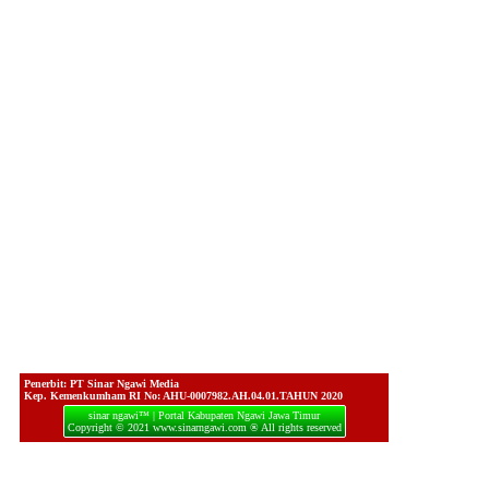
Penerbit: PT Sinar Ngawi Media
Kep. Kemenkumham RI No: AHU-0007982.AH.04.01.TAHUN 2020
sinar ngawi™ | Portal Kabupaten Ngawi Jawa Timur
Copyright © 2021 www.sinarngawi.com ® All rights reserved