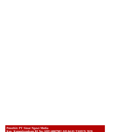
Penerbit: PT Sinar Ngawi Media
Kep. Kemenkumham RI No: AHU-0007982.AH.04.01.TAHUN 2020