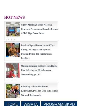
HOT NEWS
Ngawi Masuk 20 Besar Nasional
Realisasi Pendapatan Daerah, Belanja
APBD Tiga Besar Jatim
(0 Reply(s))
Pemkab Ngawi Bahas Insentif Tata
Ruang, Pelanggaran Berpotensi
Dikenai Denda dan Pembatasan
Fasilitas
(0 Reply(s))
Musim Kemarau di Ngawi Tak Hanya
Picu Kekeringan, 66 Kebakaran
Tercatat hingga Juli
(0 Reply(s))
BPBD Ngawi Perbarui Data
Kekeringan, Delapan Desa Kini Masuk
Wilayah Terdampak
(0 Reply(s))
HOME
WISATA
PROGRAM-SKPD