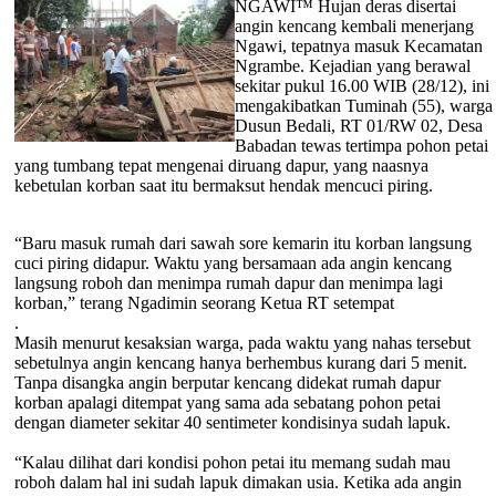
NGAWI™ Hujan deras disertai
angin kencang kembali menerjang
Ngawi, tepatnya masuk Kecamatan
Ngrambe. Kejadian yang berawal
sekitar pukul 16.00 WIB (28/12), ini
mengakibatkan Tuminah (55), warga
Dusun Bedali, RT 01/RW 02, Desa
Babadan tewas tertimpa pohon petai
yang tumbang tepat mengenai diruang dapur, yang naasnya
kebetulan korban saat itu bermaksut hendak mencuci piring.
“Baru masuk rumah dari sawah sore kemarin itu korban langsung
cuci piring didapur. Waktu yang bersamaan ada angin kencang
langsung roboh dan menimpa rumah dapur dan menimpa lagi
korban,” terang Ngadimin seorang Ketua RT setempat
.
Masih menurut kesaksian warga, pada waktu yang nahas tersebut
sebetulnya angin kencang hanya berhembus kurang dari 5 menit.
Tanpa disangka angin berputar kencang didekat rumah dapur
korban apalagi ditempat yang sama ada sebatang pohon petai
dengan diameter sekitar 40 sentimeter kondisinya sudah lapuk.
“Kalau dilihat dari kondisi pohon petai itu memang sudah mau
roboh dalam hal ini sudah lapuk dimakan usia. Ketika ada angin