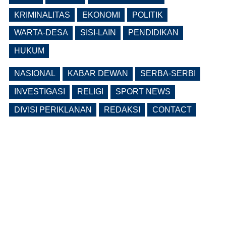
Bangunrejo Kidul Ngawi Tingkatkan
Kesadaran Warga Melalui Rembug
KRIMINALITAS
EKONOMI
POLITIK
Pencegahan Stunting Berkelanjutan
WARTA-DESA
SISI-LAIN
PENDIDIKAN
(0 Reply(s))
HUKUM
NASIONAL
KABAR DEWAN
SERBA-SERBI
INVESTIGASI
RELIGI
SPORT NEWS
DIVISI PERIKLANAN
REDAKSI
CONTACT