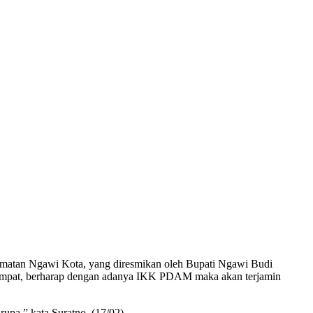
atan Ngawi Kota, yang diresmikan oleh Bupati Ngawi Budi
etempat, berharap dengan adanya IKK PDAM maka akan terjamin
rupa,” kata Suratno, (17/02).