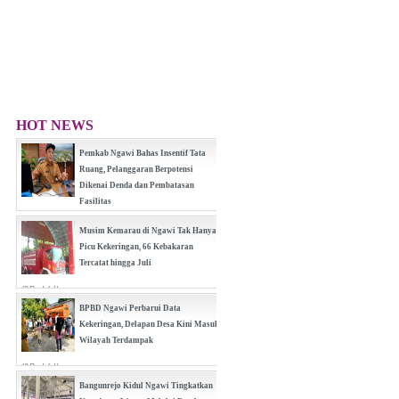
HOT NEWS
Pemkab Ngawi Bahas Insentif Tata
Ruang, Pelanggaran Berpotensi
Dikenai Denda dan Pembatasan
Fasilitas
(0 Reply(s))
Musim Kemarau di Ngawi Tak Hanya
Picu Kekeringan, 66 Kebakaran
Tercatat hingga Juli
(0 Reply(s))
BPBD Ngawi Perbarui Data
Kekeringan, Delapan Desa Kini Masuk
Wilayah Terdampak
(0 Reply(s))
Bangunrejo Kidul Ngawi Tingkatkan