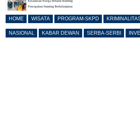
Kesadaran Warga Melalui Rembug
Pencegahan Stunting Berkelanjutan
(0 Reply(s))
HOME
WISATA
PROGRAM-SKPD
KRIMINALITA
Realisasi Pembangunan Pasar Beran
Ngawi Fokus di Eks Rumdin Wakil
NASIONAL
KABAR DEWAN
SERBA-SERBI
INV
Bupati
(0 Reply(s))