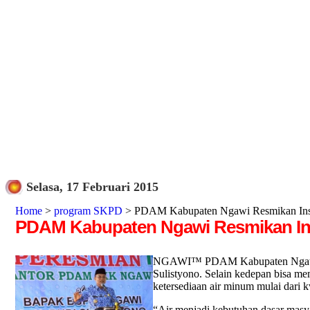
Selasa, 17 Februari 2015
Home
>
program SKPD
> PDAM Kabupaten Ngawi Resmikan Inst
PDAM Kabupaten Ngawi Resmikan Ins
NGAWI™ PDAM Kabupaten Ngawi ope
Sulistyono. Selain kedepan bisa m
ketersediaan air minum mulai dari kw
“Air menjadi kebutuhan dasar masyar