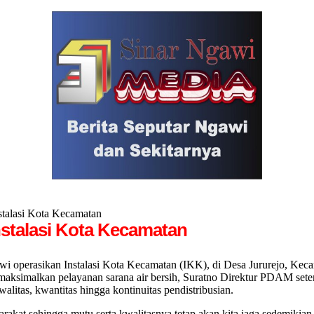
alasi Kota Kecamatan
talasi Kota Kecamatan
rasikan Instalasi Kota Kecamatan (IKK), di Desa Jururejo, Kecam
emaksimalkan pelayanan sarana air bersih, Suratno Direktur PDAM s
alitas, kwantitas hingga kontinuitas pendistribusian.
akat sehingga mutu serta kwalitasnya tetap akan kita jaga sedemikian 