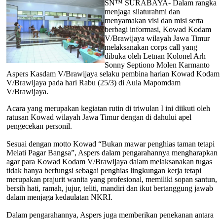
SN™ SURABAYA- Dalam rangka
menjaga silaturahmi dan
menyamakan visi dan misi serta
berbagi informasi, Kowad Kodam
V/Brawijaya wilayah Jawa Timur
melaksanakan corps call yang
dibuka oleh Letnan Kolonel Arh
Sonny Septiono Molen Karmanto
Aspers Kasdam V/Brawijaya selaku pembina harian Kowad Kodam
V/Brawijaya pada hari Rabu (25/3) di Aula Mapomdam
V/Brawijaya.
Acara yang merupakan kegiatan rutin di triwulan I ini diikuti oleh
ratusan Kowad wilayah Jawa Timur dengan di dahului apel
pengecekan personil.
Sesuai dengan motto Kowad “Bukan mawar penghias taman tetapi
Melati Pagar Bangsa”, Aspers dalam pengarahannya mengharapkan
agar para Kowad Kodam V/Brawijaya dalam melaksanakan tugas
tidak hanya berfungsi sebagai penghias lingkungan kerja tetapi
merupakan prajurit wanita yang profesional, memiliki sopan santun,
bersih hati, ramah, jujur, teliti, mandiri dan ikut bertanggung jawab
dalam menjaga kedaulatan NKRI.
Dalam pengarahannya, Aspers juga memberikan penekanan antara