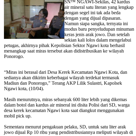
SN™ NGAWI-Sekilas, 42 kardus
air mineral satu literan yang lengkap
dengan segel ini tak ada beda
dengan yang dijual dipasaran.
Namun siapa sangka, ternyata ini
modus baru penyeludupan minuman
keras jenis arak jowo. Dan setelah
sekian kali lolos dalam mengelabui
petugas, akhirnya pihak Kepolisian Sektor Ngawi kota berhasil
menangkap saat miras tersebut akan didistribusikan ke wilayah
Ponorogo.
“Miras ini berasal dari Desa Kerek Kecamatan Ngawi Kota, dan
sedianya akan dikirim keberbagai wilayah terdekat termasuk
Madiun dan Ponorogo,” Terang AKP Lilik Sulastri, Kapolsek
Ngawi kota, (10/04).
Masih menurutnya, miras sebanyak 600 liter lebih yang dikemas
dalam botol dan kardus air mineral ini disita Polisi dari SD, warga
desa kerek kecamatan Ngawi kota ‎saat diangkut menggunakan
mobil pick up.
Sementara menurut pengakuan pelaku, SD, untuk satu liter arak
jowo dijual Rp 10 ribu yang pendistribusiannya meliputi wilayah di