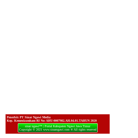
Penerbit: PT Sinar Ngawi Media
Kep. Kemenkumham RI No: AHU-0007982.AH.04.01.TAHUN 2020
sinar ngawi™ | Portal Kabupaten Ngawi Jawa Timur
Copyright © 2021 www.sinarngawi.com ® All rights reserved