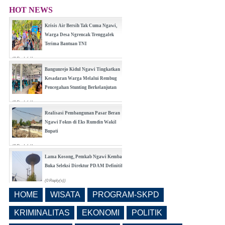
HOT NEWS
Krisis Air Bersih Tak Cuma Ngawi,
Warga Desa Ngrencak Trenggalek
Terima Bantuan TNI
(0 Reply(s))
Bangunrejo Kidul Ngawi Tingkatkan
Kesadaran Warga Melalui Rembug
Pencegahan Stunting Berkelanjutan
(0 Reply(s))
Realisasi Pembangunan Pasar Beran
Ngawi Fokus di Eks Rumdin Wakil
Bupati
(0 Reply(s))
Lama Kosong, Pemkab Ngawi Kembali
Buka Seleksi Direktur PDAM Definitif
(0 Reply(s))
HOME
WISATA
PROGRAM-SKPD
Pemkab Ngawi Bahas Insentif Tata
Ruang, Pelanggaran Berpotensi
KRIMINALITAS
EKONOMI
POLITIK
Dikenai Denda dan Pembatasan