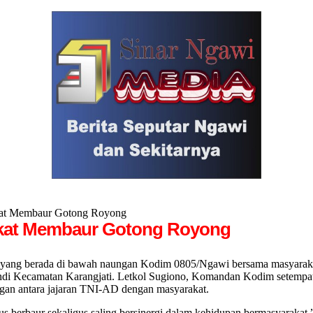
kat Membaur Gotong Royong
akat Membaur Gotong Royong
ng berada di bawah naungan Kodim 0805/Ngawi bersama masyarakat 
 Kecamatan Karangjati. Letkol Sugiono, Komandan Kodim setempat m
gan antara jajaran TNI-AD dengan masyarakat.
us berbaur sekaligus saling bersinergi dalam kehidupan bermasyarakat,”