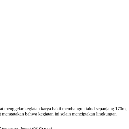
menggelar kegiatan karya bakti membangun talud sepanjang 170m,
engatakan bahwa kegiatan ini selain menciptakan lingkungan
 tegasnya. Jumat (9/10) pagi.