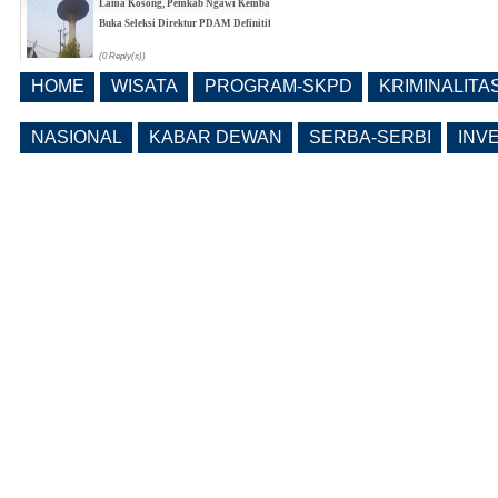
Lama Kosong, Pemkab Ngawi Kembali
Buka Seleksi Direktur PDAM Definitif
(0 Reply(s))
HOME
WISATA
PROGRAM-SKPD
KRIMINALITA
Pemkab Ngawi Bahas Insentif Tata
Ruang, Pelanggaran Berpotensi
NASIONAL
KABAR DEWAN
SERBA-SERBI
INV
Dikenai Denda dan Pembatasan
Fasilitas
(0 Reply(s))