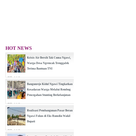
HOT NEWS
Krisis Air Bersih Tak Cuma Ngawi,
Warga Desa Ngrencak Trenggalek
Terima Bantuan TNI
(0 Reply(s))
Bangunrejo Kidul Ngawi Tingkatkan
Kesadaran Warga Melalui Rembug
Pencegahan Stunting Berkelanjutan
(0 Reply(s))
Realisasi Pembangunan Pasar Beran
Ngawi Fokus di Eks Rumdin Wakil
Bupati
(0 Reply(s))