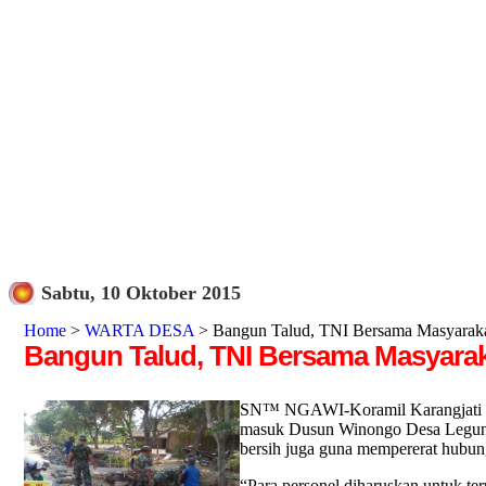
Sabtu, 10 Oktober 2015
Home
>
WARTA DESA
> Bangun Talud, TNI Bersama Masyara
Bangun Talud, TNI Bersama Masyar
SN™ NGAWI-Koramil Karangjati ya
masuk Dusun Winongo Desa Legundi
bersih juga guna mempererat hubun
“Para personel diharuskan untuk ter