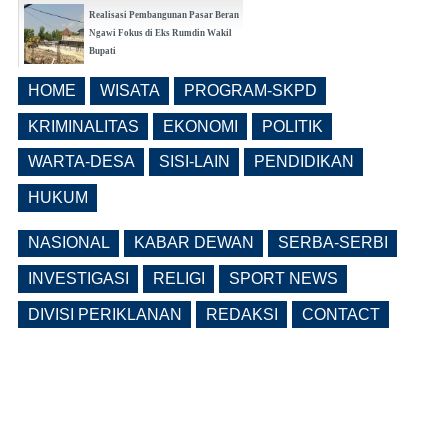
Realisasi Pembangunan Pasar Beran
Ngawi Fokus di Eks Rumdin Wakil
Bupati
(0 Reply(s))
HOME
WISATA
PROGRAM-SKPD
Lama Kosong, Pemkab Ngawi Kembali
Buka Seleksi Direktur PDAM Definitif
KRIMINALITAS
EKONOMI
POLITIK
(0 Reply(s))
WARTA-DESA
SISI-LAIN
PENDIDIKAN
HUKUM
NASIONAL
KABAR DEWAN
SERBA-SERBI
INVESTIGASI
RELIGI
SPORT NEWS
DIVISI PERIKLANAN
REDAKSI
CONTACT