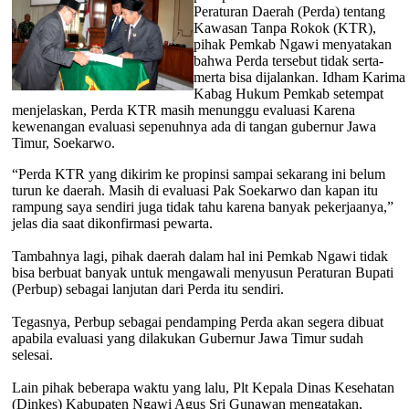
Peraturan Daerah (Perda) tentang
Kawasan Tanpa Rokok (KTR),
pihak Pemkab Ngawi menyatakan
bahwa Perda tersebut tidak serta-
merta bisa dijalankan. Idham Karima
Kabag Hukum Pemkab setempat
menjelaskan, Perda KTR masih menunggu evaluasi Karena
kewenangan evaluasi sepenuhnya ada di tangan gubernur Jawa
Timur, Soekarwo.
“Perda KTR yang dikirim ke propinsi sampai sekarang ini belum
turun ke daerah. Masih di evaluasi Pak Soekarwo dan kapan itu
rampung saya sendiri juga tidak tahu karena banyak pekerjaanya,”
jelas dia saat dikonfirmasi pewarta.
Tambahnya lagi, pihak daerah dalam hal ini Pemkab Ngawi tidak
bisa berbuat banyak untuk mengawali menyusun Peraturan Bupati
(Perbup) sebagai lanjutan dari Perda itu sendiri.
Tegasnya, Perbup sebagai pendamping Perda akan segera dibuat
apabila evaluasi yang dilakukan Gubernur Jawa Timur sudah
selesai.
Lain pihak beberapa waktu yang lalu, Plt Kepala Dinas Kesehatan
(Dinkes) Kabupaten Ngawi Agus Sri Gunawan mengatakan,