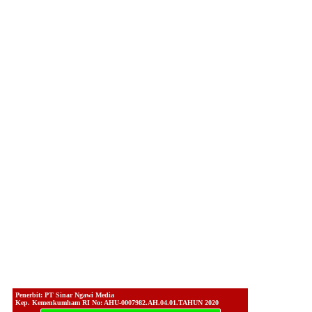
Penerbit: PT Sinar Ngawi Media
Kep. Kemenkumham RI No: AHU-0007982.AH.04.01.TAHUN 2020