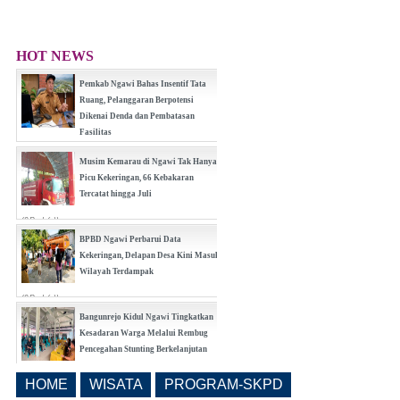
HOT NEWS
Pemkab Ngawi Bahas Insentif Tata
Ruang, Pelanggaran Berpotensi
Dikenai Denda dan Pembatasan
Fasilitas
(0 Reply(s))
Musim Kemarau di Ngawi Tak Hanya
Picu Kekeringan, 66 Kebakaran
Tercatat hingga Juli
(0 Reply(s))
BPBD Ngawi Perbarui Data
Kekeringan, Delapan Desa Kini Masuk
Wilayah Terdampak
(0 Reply(s))
Bangunrejo Kidul Ngawi Tingkatkan
Kesadaran Warga Melalui Rembug
Pencegahan Stunting Berkelanjutan
(0 Reply(s))
HOME
WISATA
PROGRAM-SKPD
Realisasi Pembangunan Pasar Beran