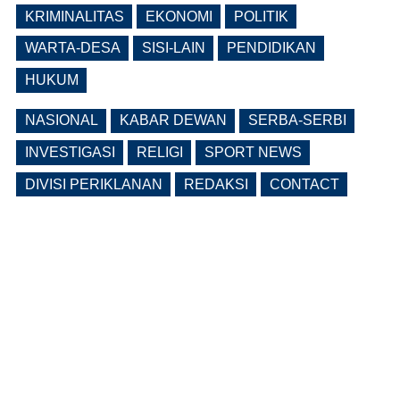
Ngawi Fokus di Eks Rumdin Wakil
KRIMINALITAS
EKONOMI
POLITIK
Bupati
WARTA-DESA
SISI-LAIN
PENDIDIKAN
(0 Reply(s))
HUKUM
NASIONAL
KABAR DEWAN
SERBA-SERBI
INVESTIGASI
RELIGI
SPORT NEWS
DIVISI PERIKLANAN
REDAKSI
CONTACT