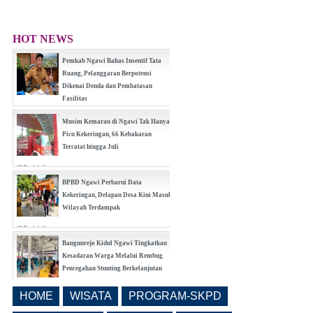
HOT NEWS
Pemkab Ngawi Bahas Insentif Tata
Ruang, Pelanggaran Berpotensi
Dikenai Denda dan Pembatasan
Fasilitas
(0 Reply(s))
Musim Kemarau di Ngawi Tak Hanya
Picu Kekeringan, 66 Kebakaran
Tercatat hingga Juli
(0 Reply(s))
BPBD Ngawi Perbarui Data
Kekeringan, Delapan Desa Kini Masuk
Wilayah Terdampak
(0 Reply(s))
Bangunrejo Kidul Ngawi Tingkatkan
Kesadaran Warga Melalui Rembug
Pencegahan Stunting Berkelanjutan
(0 Reply(s))
HOME
WISATA
PROGRAM-SKPD
Realisasi Pembangunan Pasar Beran