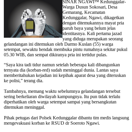
SINAR NGAWI™ Kedunggalar-
Warga Dusun Sokosari, Desa
Gemarang, Kecamatan
Kedunggalar, Ngawi, dikagetkan
dengan ditemukannya mayat pria
paruh baya yang belum jelas
identitasnya. Kali pertama jazad
yang diduga merupakan seorang
gelandangan ini ditemukan oleh Darmo Kuslan (55) warga
setempat, sewaktu hendak membuka pintu rumahnya sekitar pukul
05.30 WIB, dan sempat dikiranya pria ini tertidur pulas.
“Saya kira tadi tidur namun setelah beberapa kali dibangunkan
ternyata dia (korban-red) sudah meninggal dunia. Lantas saya
memberitahukan kejadian ini kepihak aparat desa yang diteruskan
ke polisi,” terang dia.
Tambahnya, memang waktu sebelumnya gelandangan tersebut
sering berkeliaran diwilayah kampungnya. Itu pun tidak terlalu
diperhatikan oleh warga setempat sampai yang bersangkutan
ditemukan meninggal.
Pihak petugas dari Polsek Kedunggalar dibantu tim medis langsung
mengevakuasi korban ke RSUD dr Soeroto Ngawi.