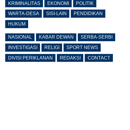
Ngawi Fokus di Eks Rumdin Wakil
KRIMINALITAS
EKONOMI
POLITIK
Bupati
WARTA-DESA
SISI-LAIN
PENDIDIKAN
(0 Reply(s))
HUKUM
NASIONAL
KABAR DEWAN
SERBA-SERBI
INVESTIGASI
RELIGI
SPORT NEWS
DIVISI PERIKLANAN
REDAKSI
CONTACT