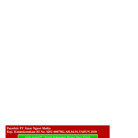
Penerbit: PT Sinar Ngawi Media
Kep. Kemenkumham RI No: AHU-0007982.AH.04.01.TAHUN 2020
sinar ngawi™ | Portal Kabupaten Ngawi Jawa Timur