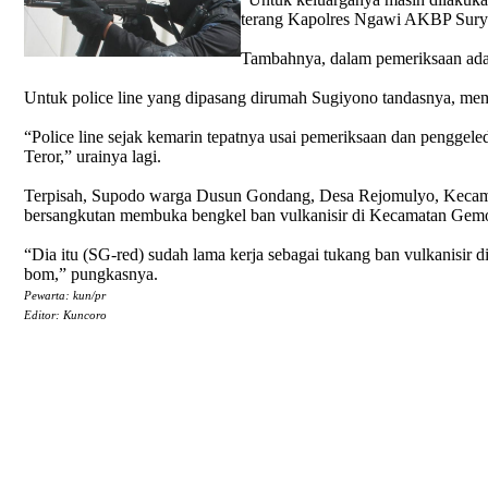
terang Kapolres Ngawi AKBP Sury
Tambahnya, dalam pemeriksaan ada 
Untuk police line yang dipasang dirumah Sugiyono tandasnya, mem
“Police line sejak kemarin tepatnya usai pemeriksaan dan pengge
Teror,” urainya lagi.
Terpisah, Supodo warga Dusun Gondang, Desa Rejomulyo, Kecamata
bersangkutan membuka bengkel ban vulkanisir di Kecamatan Gemolo
“Dia itu (SG-red) sudah lama kerja sebagai tukang ban vulkanisir 
bom,” pungkasnya.
Pewarta: kun/pr
Editor: Kuncoro