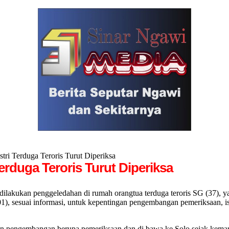
ri Terduga Teroris Turut Diperiksa
erduga Teroris Turut Diperiksa
ukan penggeledahan di rumah orangtua terduga teroris SG (37), y
01), sesuai informasi, untuk kepentingan pengembangan pemeriksaan, i
n pengembangan berupa pemeriksaan dan di bawa ke Solo sejak kemar