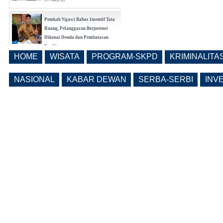
(0 Reply(s))
Lama Kosong, Pemkab Ngawi Kembali
Buka Seleksi Direktur PDAM Definitif
(0 Reply(s))
Pemkab Ngawi Bahas Insentif Tata
HOME
WISATA
PROGRAM-SKPD
KRIMINALITA
Ruang, Pelanggaran Berpotensi
Dikenai Denda dan Pembatasan
NASIONAL
KABAR DEWAN
SERBA-SERBI
INV
Fasilitas
(0 Reply(s))