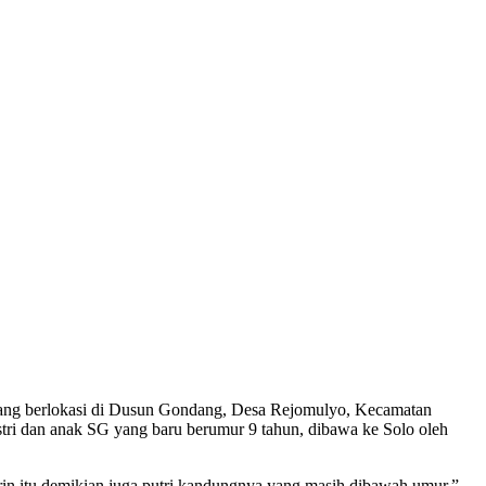
ang berlokasi di Dusun Gondang, Desa Rejomulyo, Kecamatan
stri dan anak SG yang baru berumur 9 tahun, dibawa ke Solo oleh
in itu demikian juga putri kandungnya yang masih dibawah umur,”