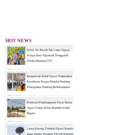
HOT NEWS
Krisis Air Bersih Tak Cuma Ngawi,
Warga Desa Ngrencak Trenggalek
Terima Bantuan TNI
(0 Reply(s))
Bangunrejo Kidul Ngawi Tingkatkan
Kesadaran Warga Melalui Rembug
Pencegahan Stunting Berkelanjutan
(0 Reply(s))
Realisasi Pembangunan Pasar Beran
Ngawi Fokus di Eks Rumdin Wakil
Bupati
(0 Reply(s))
Lama Kosong, Pemkab Ngawi Kembali
Buka Seleksi Direktur PDAM Definitif