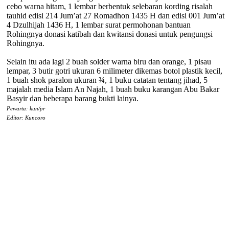
cebo warna hitam, 1 lembar berbentuk selebaran kording risalah
tauhid edisi 214 Jum’at 27 Romadhon 1435 H dan edisi 001 Jum’at
4 Dzulhijah 1436 H, 1 lembar surat permohonan bantuan
Rohingnya donasi katibah dan kwitansi donasi untuk pengungsi
Rohingnya.
Selain itu ada lagi 2 buah solder warna biru dan orange, 1 pisau
lempar, 3 butir gotri ukuran 6 milimeter dikemas botol plastik kecil,
1 buah shok paralon ukuran ¾, 1 buku catatan tentang jihad, 5
majalah media Islam An Najah, 1 buah buku karangan Abu Bakar
Basyir dan beberapa barang bukti lainya.
Pewarta: kun/pr
Editor: Kuncoro