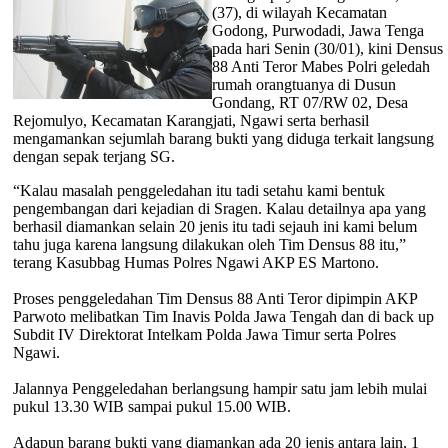
(37), di wilayah Kecamatan
Godong, Purwodadi, Jawa Tenga
pada hari Senin (30/01), kini Densus
88 Anti Teror Mabes Polri geledah
rumah orangtuanya di Dusun
Gondang, RT 07/RW 02, Desa
Rejomulyo, Kecamatan Karangjati, Ngawi serta berhasil
mengamankan sejumlah barang bukti yang diduga terkait langsung
dengan sepak terjang SG.
“Kalau masalah penggeledahan itu tadi setahu kami bentuk
pengembangan dari kejadian di Sragen. Kalau detailnya apa yang
berhasil diamankan selain 20 jenis itu tadi sejauh ini kami belum
tahu juga karena langsung dilakukan oleh Tim Densus 88 itu,”
terang Kasubbag Humas Polres Ngawi AKP ES Martono.
Proses penggeledahan Tim Densus 88 Anti Teror dipimpin AKP
Parwoto melibatkan Tim Inavis Polda Jawa Tengah dan di back up
Subdit IV Direktorat Intelkam Polda Jawa Timur serta Polres
Ngawi.
Jalannya Penggeledahan berlangsung hampir satu jam lebih mulai
pukul 13.30 WIB sampai pukul 15.00 WIB.
Adapun barang bukti yang diamankan ada 20 jenis antara lain, 1