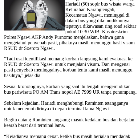
Hariadi (50) sopir bus wisata warga
Kelurahan Karangtengah,
Kecamatan Ngawi, meninggal di
dalam bus yang dikemudikannya
tepatnya dikawasan ring road sekitar
pukul 10.30 WIB. Kasatreskrim
Polres Ngawi AKP Andy Purnomo menjelaskan, bahwa guna
mengetahui penyebab pasti, pihaknya masih menunggu hasil visum
RSUD dr Soeroto Ngawi.
“Tadi usai identifikasi memang korban langsung kami evakuasi ke
RSUD dr Soeroto Ngawi untuk menjalani visum. Dan mengenai
pasti penyebab meninggalnya korban tentu kami masih menunggu
hasilnya,” jelas dia.
Sesuai kronologinya, korban yang saat itu tengah mengemudikan
bus pariwisata PO AM Trans nopol AE 7999 UR tanpa penumpang.
Sebelum kejadian, Hariadi menghubungi Raminten tetangganya
untuk menemui dirinya di depan terminal lama Ngawi.
Begitu datang Raminten langsung masuk kedalam bus dan berjalan
kearah barat dari terminal lama.
“Kejadianya memang cepat, ketika bus masih berjalan mendadak