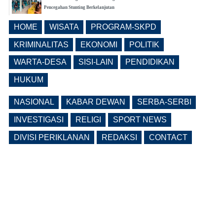
Pencegahan Stunting Berkelanjutan
(0 Reply(s))
HOME
WISATA
PROGRAM-SKPD
Realisasi Pembangunan Pasar Beran
Ngawi Fokus di Eks Rumdin Wakil
KRIMINALITAS
EKONOMI
POLITIK
Bupati
WARTA-DESA
SISI-LAIN
PENDIDIKAN
(0 Reply(s))
HUKUM
NASIONAL
KABAR DEWAN
SERBA-SERBI
INVESTIGASI
RELIGI
SPORT NEWS
DIVISI PERIKLANAN
REDAKSI
CONTACT