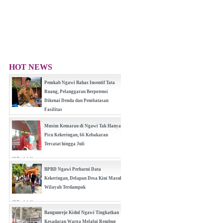
HOT NEWS
Pemkab Ngawi Bahas Insentif Tata
Ruang, Pelanggaran Berpotensi
Dikenai Denda dan Pembatasan
Fasilitas
(0 Reply(s))
Musim Kemarau di Ngawi Tak Hanya
Picu Kekeringan, 66 Kebakaran
Tercatat hingga Juli
(0 Reply(s))
BPBD Ngawi Perbarui Data
Kekeringan, Delapan Desa Kini Masuk
Wilayah Terdampak
(0 Reply(s))
Bangunrejo Kidul Ngawi Tingkatkan
Kesadaran Warga Melalui Rembug