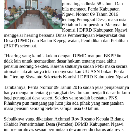
purna tugas diusia 58 tahun. Dan
bila mengacu Perda Kabupaten
Ngawi Nomor 09 Tahun 2016
tentang Perangkat Desa, maka usia
60 tahun baru pensiun. Menyoal ini,
Komisi I DPRD Kabupaten Ngawi
menggelar hearing bersama Dinas Pemberdayaan Masyarakat dan
Desa (DPMD) dan Badan Kepegawaian, Pendidikan dan Pelatihan
(BKPP) setempat.
“Hearing yang kami lakukan dengan DPMD maupun BKPP itu
tidak lain untuk memastikan dasar hukum tentang masa akhir
pensiun seorang Sekdes. Karena statusnya sudah PNS maka secara
otomatis tata aturanya tetap menyesuaikan UU ASN bukan Perda
itu,” terang Siswanto Sekretaris Komisi I DPRD Kabupaten Ngawi.
Tambahnya, Perda Nomor 09 Tahun 2016 sudah jelas penjabaranya
hanya mengatur tentang perangkat desa bukan menjadi dasar hukum
bagi perangkat desa seperti Sekdes yang sudah berstatus PNS.
Pihaknya pun menganggap lucu jika ada pihak yang mengatakan
masa pensiun seorang Sekdes sampai usia 60 tahun.
Sebaliknya yang dikatakan Achmad Roy Rozano Kepala Bidang
(Kabid) Pemerintahan Desa (Pemdes) DPMD Kabupaten Ngawi
ini, menurutnya, sesuai permintaan dewan sendiri harus ada revisi