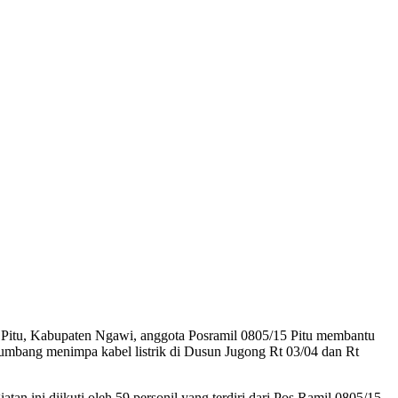
itu, Kabupaten Ngawi, anggota Posramil 0805/15 Pitu membantu
tumbang menimpa kabel listrik di Dusun Jugong Rt 03/04 dan Rt
 ini diikuti oleh 59 personil yang terdiri dari Pos Ramil 0805/15