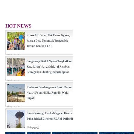
HOT NEWS
Krisis Air Bersih Tak Cuma Ngawi,
Warga Desa Ngrencak Trenggalek
Terima Bantuan TNI
(0 Reply(s))
Bangunrejo Kidul Ngawi Tingkatkan
Kesadaran Warga Melalui Rembug
Pencegahan Stunting Berkelanjutan
(0 Reply(s))
Realisasi Pembangunan Pasar Beran
Ngawi Fokus di Eks Rumdin Wakil
Bupati
(0 Reply(s))
Lama Kosong, Pemkab Ngawi Kembali
Buka Seleksi Direktur PDAM Definitif
(0 Reply(s))