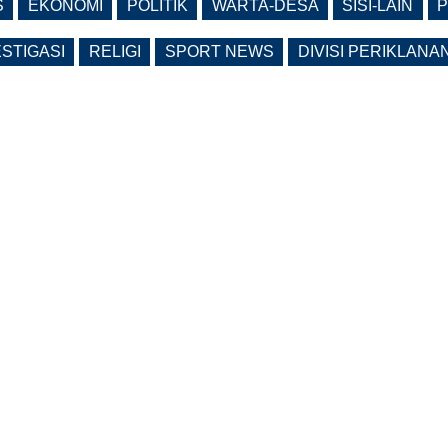
S
EKONOMI
POLITIK
WARTA-DESA
SISI-LAIN
P
ESTIGASI
RELIGI
SPORT NEWS
DIVISI PERIKLANA