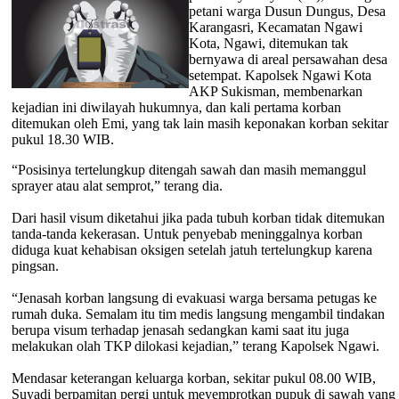
petani warga Dusun Dungus, Desa
Karangasri, Kecamatan Ngawi
Kota, Ngawi, ditemukan tak
bernyawa di areal persawahan desa
setempat. Kapolsek Ngawi Kota
AKP Sukisman, membenarkan
kejadian ini diwilayah hukumnya, dan kali pertama korban
ditemukan oleh Emi, yang tak lain masih keponakan korban sekitar
pukul 18.30 WIB.
“Posisinya tertelungkup ditengah sawah dan masih memanggul
sprayer atau alat semprot,” terang dia.
Dari hasil visum diketahui jika pada tubuh korban tidak ditemukan
tanda-tanda kekerasan. Untuk penyebab meninggalnya korban
diduga kuat kehabisan oksigen setelah jatuh tertelungkup karena
pingsan.
“Jenasah korban langsung di evakuasi warga bersama petugas ke
rumah duka. Semalam itu tim medis langsung mengambil tindakan
berupa visum terhadap jenasah sedangkan kami saat itu juga
melakukan olah TKP dilokasi kejadian,” terang Kapolsek Ngawi.
Mendasar keterangan keluarga korban, sekitar pukul 08.00 WIB,
Suyadi berpamitan pergi untuk meyemprotkan pupuk di sawah yang