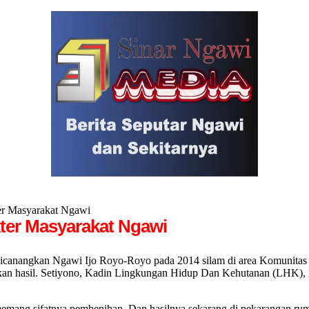
er Masyarakat Ngawi
ter Masyarakat Ngawi
ngkan Ngawi Ijo Royo-Royo pada 2014 silam di area Komunitas Hija
kan hasil. Setiyono, Kadin Lingkungan Hidup Dan Kehutanan (LHK), N
emang sifatnya pembenihan. Dan hasilnya sekarang di pekarangan rum