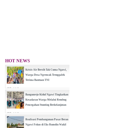
HOT NEWS
Krisis Air Bersih Tak Cuma Ngawi,
Warga Desa Ngrencak Trenggalek
Terima Bantuan TNI
(0 Reply(s))
Bangunrejo Kidul Ngawi Tingkatkan
Kesadaran Warga Melalui Rembug
Pencegahan Stunting Berkelanjutan
(0 Reply(s))
Realisasi Pembangunan Pasar Beran
Ngawi Fokus di Eks Rumdin Wakil