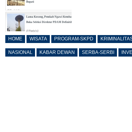
Bupati
(0 Reply(s))
Lama Kosong, Pemkab Ngawi Kembali
Buka Seleksi Direktur PDAM Definitif
(0 Reply(s))
HOME
WISATA
PROGRAM-SKPD
KRIMINALITA
Pemkab Ngawi Bahas Insentif Tata
Ruang, Pelanggaran Berpotensi
NASIONAL
KABAR DEWAN
SERBA-SERBI
INV
Dikenai Denda dan Pembatasan
Fasilitas
(0 Reply(s))