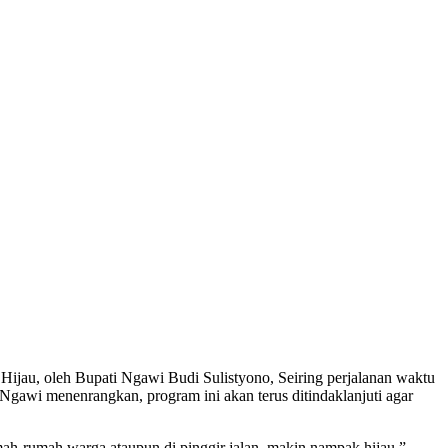
u, oleh Bupati Ngawi Budi Sulistyono, Seiring perjalanan waktu
gawi menenrangkan, program ini akan terus ditindaklanjuti agar
ah-rumah warga ataupun di pinggir jalan, makin nampak hijau,”