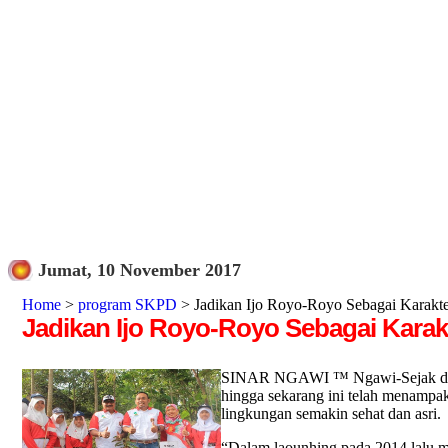
Jumat, 10 November 2017
Home
>
program SKPD
> Jadikan Ijo Royo-Royo Sebagai Karakt
Jadikan Ijo Royo-Royo Sebagai Karak
SINAR NGAWI ™ Ngawi-Sejak dicana
hingga sekarang ini telah menampa
lingkungan semakin sehat dan asri.
“Dalam laounhing pada 2014 lalu m