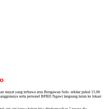
lo
ayat yang terbawa arus Bengawan Solo. sekitar pukul 15.00
nggotanya serta personel BPBD Ngawi langsung turun ke lokasi
ciri-ciri lainya belum bisa diinformasikan,” terang dia.