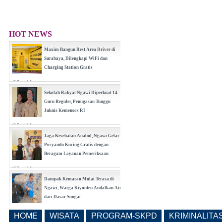
HOT NEWS
Maxim Bangun Rest Area Driver di
Surabaya, Dilengkapi WiFi dan
Charging Station Gratis
(0 Reply(s))
Sekolah Rakyat Ngawi Diperkuat 14
Guru Reguler, Penugasan Tunggu
Juknis Kemensos RI
(0 Reply(s))
Jaga Kesehatan Anabul, Ngawi Gelar
Posyandu Kucing Gratis dengan
Beragam Layanan Pemeriksaan
(0 Reply(s))
Dampak Kemarau Mulai Terasa di
Ngawi, Warga Kiyonten Andalkan Air
dari Dasar Sungai
(0 Reply(s))
HOME
WISATA
PROGRAM-SKPD
KRIMINALITA
Realisasi Pembangunan Pasar Beran