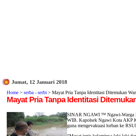
Jumat, 12 Januari 2018
Home
>
serba - serbi
> Mayat Pria Tanpa Identitasi Ditemukan 
Mayat Pria Tanpa Identitasi Ditemu
SINAR NGAWI ™ Ngawi-Warga Dusun
WIB. Kapolsek Ngawi Kota AKP Kri
guna mengevakuasi lorban ke RSU
“Mayat jenis kelaminya laki-laki da