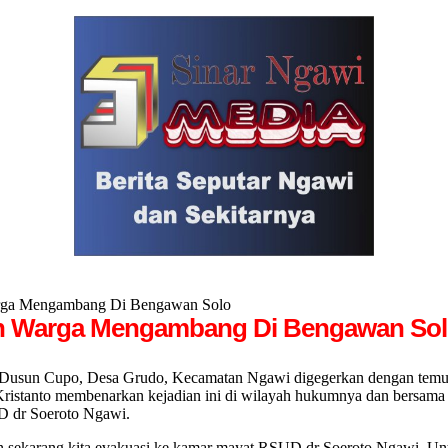
Warga Mengambang Di Bengawan Solo
kan Warga Mengambang Di Bengawan So
 Cupo, Desa Grudo, Kecamatan Ngawi digegerkan dengan temuan m
stanto membenarkan kejadian ini di wilayah hukumnya dan bersama a
D dr Soeroto Ngawi.
n sekarang kita evakuasi ke kamar mayat RSUD dr Soeroto Ngawi. Untuk 