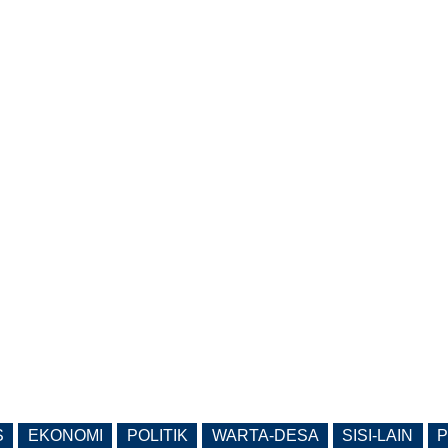
S
EKONOMI
POLITIK
WARTA-DESA
SISI-LAIN
P