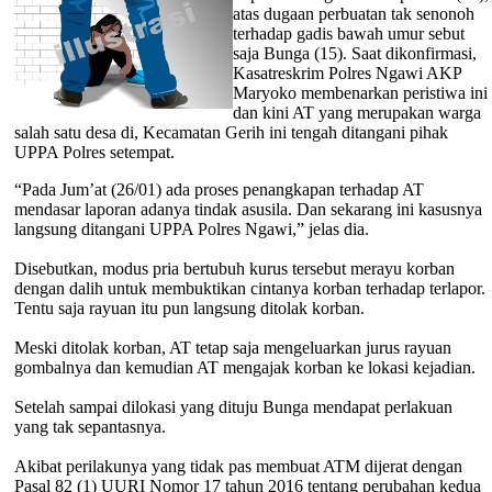
atas dugaan perbuatan tak senonoh
terhadap gadis bawah umur sebut
saja Bunga (15). Saat dikonfirmasi,
Kasatreskrim Polres Ngawi AKP
Maryoko membenarkan peristiwa ini
dan kini AT yang merupakan warga
salah satu desa di, Kecamatan Gerih ini tengah ditangani pihak
UPPA Polres setempat.
“Pada Jum’at (26/01) ada proses penangkapan terhadap AT
mendasar laporan adanya tindak asusila. Dan sekarang ini kasusnya
langsung ditangani UPPA Polres Ngawi,” jelas dia.
Disebutkan, modus pria bertubuh kurus tersebut merayu korban
dengan dalih untuk membuktikan cintanya korban terhadap terlapor.
Tentu saja rayuan itu pun langsung ditolak korban.
Meski ditolak korban, AT tetap saja mengeluarkan jurus rayuan
gombalnya dan kemudian AT mengajak korban ke lokasi kejadian.
Setelah sampai dilokasi yang dituju Bunga mendapat perlakuan
yang tak sepantasnya.
Akibat perilakunya yang tidak pas membuat ATM dijerat dengan
Pasal 82 (1) UURI Nomor 17 tahun 2016 tentang perubahan kedua