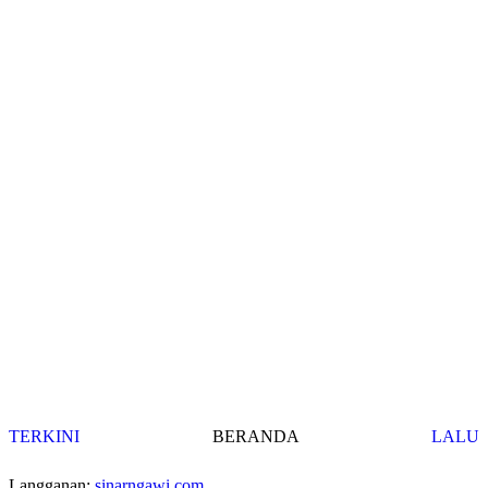
TERKINI
BERANDA
LALU
Langganan:
sinarngawi.com