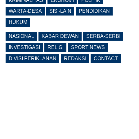
KRIMINALITAS
EKONOMI
POLITIK
APBD Tiga Besar Jatim
WARTA-DESA
SISI-LAIN
PENDIDIKAN
(0 Reply(s))
HUKUM
NASIONAL
KABAR DEWAN
SERBA-SERBI
INVESTIGASI
RELIGI
SPORT NEWS
DIVISI PERIKLANAN
REDAKSI
CONTACT