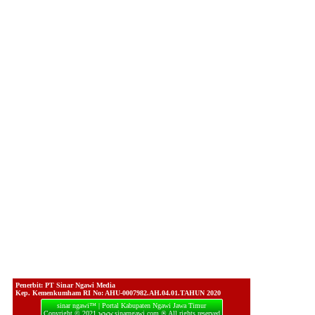
Penerbit: PT Sinar Ngawi Media
Kep. Kemenkumham RI No: AHU-0007982.AH.04.01.TAHUN 2020
sinar ngawi™ | Portal Kabupaten Ngawi Jawa Timur
Copyright © 2021 www.sinarngawi.com ® All rights reserved