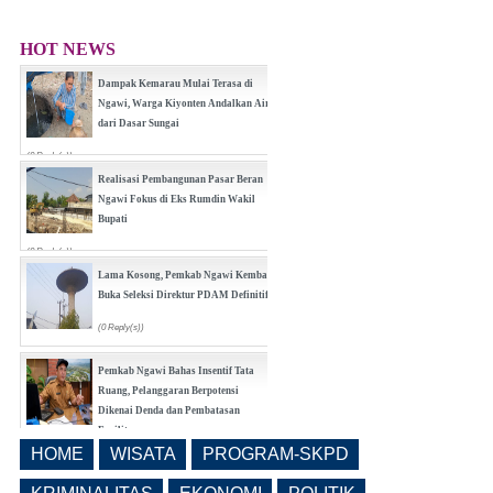
HOT NEWS
Dampak Kemarau Mulai Terasa di
Ngawi, Warga Kiyonten Andalkan Air
dari Dasar Sungai
(0 Reply(s))
Realisasi Pembangunan Pasar Beran
Ngawi Fokus di Eks Rumdin Wakil
Bupati
(0 Reply(s))
Lama Kosong, Pemkab Ngawi Kembali
Buka Seleksi Direktur PDAM Definitif
(0 Reply(s))
Pemkab Ngawi Bahas Insentif Tata
Ruang, Pelanggaran Berpotensi
Dikenai Denda dan Pembatasan
Fasilitas
HOME
WISATA
PROGRAM-SKPD
(0 Reply(s))
Ngawi Masuk 20 Besar Nasional
Realisasi Pendapatan Daerah, Belanja