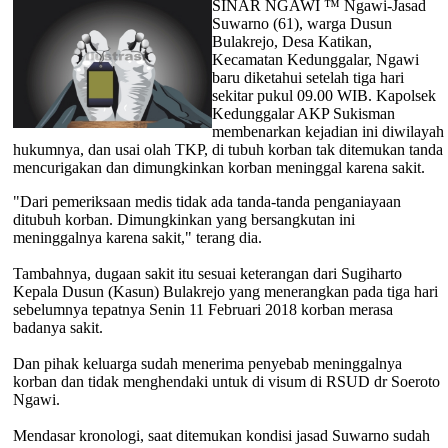
SINAR NGAWI ™ Ngawi-Jasad
Suwarno (61), warga Dusun
Bulakrejo, Desa Katikan,
Kecamatan Kedunggalar, Ngawi
baru diketahui setelah tiga hari
sekitar pukul 09.00 WIB. Kapolsek
Kedunggalar AKP Sukisman
membenarkan kejadian ini diwilayah
hukumnya, dan usai olah TKP, di tubuh korban tak ditemukan tanda
mencurigakan dan dimungkinkan korban meninggal karena sakit.
"Dari pemeriksaan medis tidak ada tanda-tanda penganiayaan
ditubuh korban. Dimungkinkan yang bersangkutan ini
meninggalnya karena sakit," terang dia.
Tambahnya, dugaan sakit itu sesuai keterangan dari Sugiharto
Kepala Dusun (Kasun) Bulakrejo yang menerangkan pada tiga hari
sebelumnya tepatnya Senin 11 Februari 2018 korban merasa
badanya sakit.
Dan pihak keluarga sudah menerima penyebab meninggalnya
korban dan tidak menghendaki untuk di visum di RSUD dr Soeroto
Ngawi.
Mendasar kronologi, saat ditemukan kondisi jasad Suwarno sudah