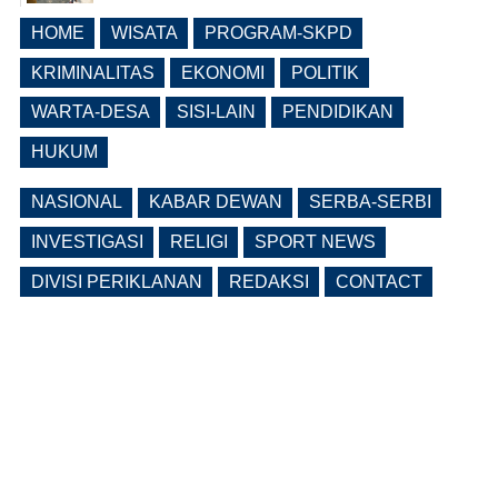
(0 Reply(s))
HOME
WISATA
PROGRAM-SKPD
Bangunrejo Kidul Ngawi Tingkatkan
Kesadaran Warga Melalui Rembug
KRIMINALITAS
EKONOMI
POLITIK
Pencegahan Stunting Berkelanjutan
WARTA-DESA
SISI-LAIN
PENDIDIKAN
(0 Reply(s))
HUKUM
NASIONAL
KABAR DEWAN
SERBA-SERBI
INVESTIGASI
RELIGI
SPORT NEWS
DIVISI PERIKLANAN
REDAKSI
CONTACT