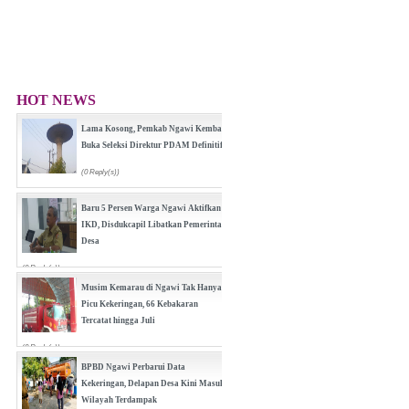
HOT NEWS
Lama Kosong, Pemkab Ngawi Kembali
Buka Seleksi Direktur PDAM Definitif
(0 Reply(s))
Baru 5 Persen Warga Ngawi Aktifkan
IKD, Disdukcapil Libatkan Pemerintah
Desa
(0 Reply(s))
Musim Kemarau di Ngawi Tak Hanya
Picu Kekeringan, 66 Kebakaran
Tercatat hingga Juli
(0 Reply(s))
BPBD Ngawi Perbarui Data
Kekeringan, Delapan Desa Kini Masuk
Wilayah Terdampak