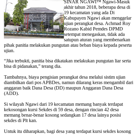
SINAR NGAWI™ Ngawi-Masuk
akhir tahun 2018, beberapa desa di
19 kecamatan yang ada Di
Kabupayen Ngawi akan menggelar
ujian perangkat desa. Achmad Roy
Rozano Kabid Pemdes DPMD
setempat menegaskan, tidak ada
satupun aturan yang membenarkan
pihak panitia melakukan pungutan atau beban biaya kepada peserta
ujian.
“Jika terbukti, panitia bisa dikatakan melakukan pungutan liar serta
bisa di pidanakan,” terang dia.
Tambahnya, biaya pengisian perangkat desa melalui sistim ujian
diambilkan dari pos APBDes, namun dilarang keras mengambil dari
anggaran baik Dana Desa (DD) maupun Anggaran Dana Desa
(ADD).
Si wilayah Ngawi dari 19 kecamatan memang banyak terdapat
kekosongan kursi Sekdes di 59 desa, dengan rincian 42 desa
memang benar-benar kosong sedangkan 17 desa lainya posisi
sekdes di Plt kan.
Untuk itu diharapkan, bagi desa yang terdapat kursi sekdes kosong