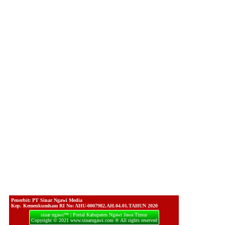
Penerbit: PT Sinar Ngawi Media
Kep. Kemenkumham RI No: AHU-0007982.AH.04.01.TAHUN 2020
sinar ngawi™ | Portal Kabupaten Ngawi Jawa Timur
Copyright © 2021 www.sinarngawi.com ® All rights reserved