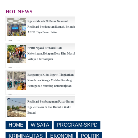
HOT NEWS
Ngawi Masuk 20 Besar Nasional
Realisasi Pendapatan Daerah, Belanja
APBD Tiga Besar Jatim
(0 Reply(s))
BPBD Ngawi Perbarui Data
Kekeringan, Delapan Desa Kini Masuk
Wilayah Terdampak
(0 Reply(s))
Bangunrejo Kidul Ngawi Tingkatkan
Kesadaran Warga Melalui Rembug
Pencegahan Stunting Berkelanjutan
(0 Reply(s))
Realisasi Pembangunan Pasar Beran
Ngawi Fokus di Eks Rumdin Wakil
Bupati
(0 Reply(s))
HOME
WISATA
PROGRAM-SKPD
Lama Kosong, Pemkab Ngawi Kembali
Buka Seleksi Direktur PDAM Definitif
KRIMINALITAS
EKONOMI
POLITIK