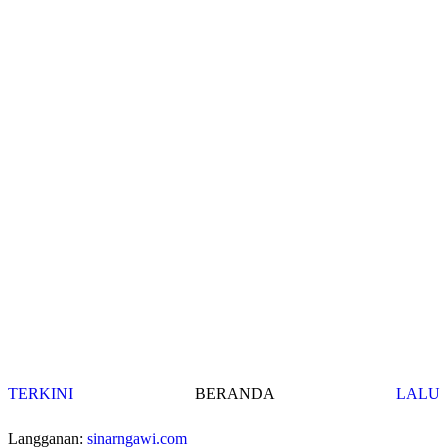
TERKINI
BERANDA
LALU
Langganan:
sinarngawi.com