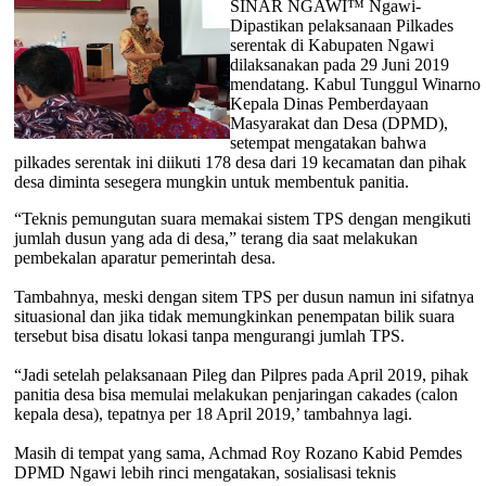
SINAR NGAWI™ Ngawi-
Dipastikan pelaksanaan Pilkades
serentak di Kabupaten Ngawi
dilaksanakan pada 29 Juni 2019
mendatang. Kabul Tunggul Winarno
Kepala Dinas Pemberdayaan
Masyarakat dan Desa (DPMD),
setempat mengatakan bahwa
pilkades serentak ini diikuti 178 desa dari 19 kecamatan dan pihak
desa diminta sesegera mungkin untuk membentuk panitia.
“Teknis pemungutan suara memakai sistem TPS dengan mengikuti
jumlah dusun yang ada di desa,” terang dia saat melakukan
pembekalan aparatur pemerintah desa.
Tambahnya, meski dengan sitem TPS per dusun namun ini sifatnya
situasional dan jika tidak memungkinkan penempatan bilik suara
tersebut bisa disatu lokasi tanpa mengurangi jumlah TPS.
“Jadi setelah pelaksanaan Pileg dan Pilpres pada April 2019, pihak
panitia desa bisa memulai melakukan penjaringan cakades (calon
kepala desa), tepatnya per 18 April 2019,’ tambahnya lagi.
Masih di tempat yang sama, Achmad Roy Rozano Kabid Pemdes
DPMD Ngawi lebih rinci mengatakan, sosialisasi teknis