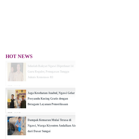
HOT NEWS
Sekolah Rakyat Ngawi Diperkuat 14
Guru Reguler, Penugasan Tunggu
Juknis Kemensos RI
(0 Reply(s))
Jaga Kesehatan Anabul, Ngawi Gelar
Posyandu Kucing Gratis dengan
Beragam Layanan Pemeriksaan
(0 Reply(s))
Dampak Kemarau Mulai Terasa di
Ngawi, Warga Kiyonten Andalkan Air
dari Dasar Sungai