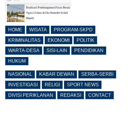
(0 Reply(s))
Realisasi Pembangunan Pasar Beran
Ngawi Fokus di Eks Rumdin Wakil
Bupati
(0 Reply(s))
HOME
WISATA
PROGRAM-SKPD
Lama Kosong, Pemkab Ngawi Kembali
Buka Seleksi Direktur PDAM Definitif
KRIMINALITAS
EKONOMI
POLITIK
(0 Reply(s))
WARTA-DESA
SISI-LAIN
PENDIDIKAN
HUKUM
NASIONAL
KABAR DEWAN
SERBA-SERBI
INVESTIGASI
RELIGI
SPORT NEWS
DIVISI PERIKLANAN
REDAKSI
CONTACT