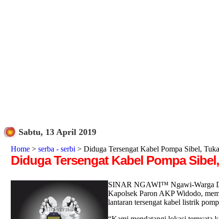
Sabtu, 13 April 2019
Home
>
serba - serbi
> Diduga Tersengat Kabel Pompa Sibel, Tu
Diduga Tersengat Kabel Pompa Sibel
SINAR NGAWI™ Ngawi-Warga Desa P
Kapolsek Paron AKP Widodo, memben
lantaran tersengat kabel listrik po
“Kami mendatangi lokasi ternyata k