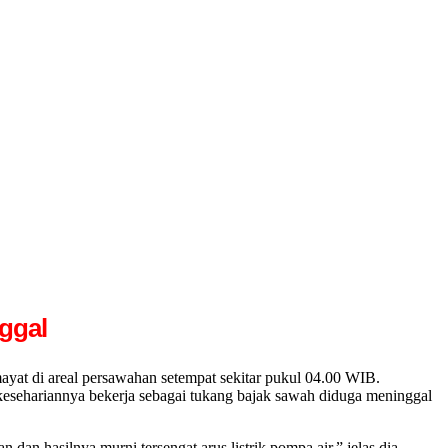
ggal
di areal persawahan setempat sekitar pukul 04.00 WIB.
esehariannya bekerja sebagai tukang bajak sawah diduga meninggal
n hasilnya murni tersengat arus listrik pompa air,” jelas dia.