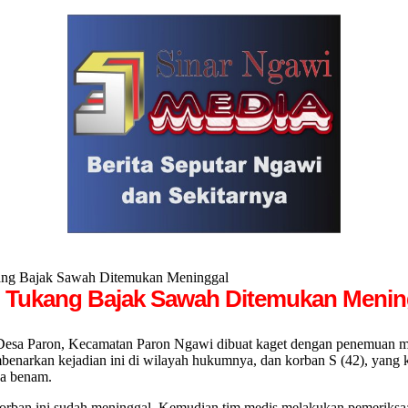
kang Bajak Sawah Ditemukan Meninggal
, Tukang Bajak Sawah Ditemukan Menin
aron, Kecamatan Paron Ngawi dibuat kaget dengan penemuan mayat 
arkan kejadian ini di wilayah hukumnya, dan korban S (42), yang k
mpa benam.
orban ini sudah meninggal. Kemudian tim medis melakukan pemeriksaan da