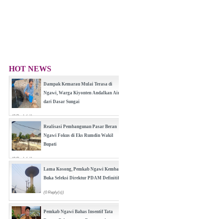
HOT NEWS
Dampak Kemarau Mulai Terasa di
Ngawi, Warga Kiyonten Andalkan Air
dari Dasar Sungai
(0 Reply(s))
Realisasi Pembangunan Pasar Beran
Ngawi Fokus di Eks Rumdin Wakil
Bupati
(0 Reply(s))
Lama Kosong, Pemkab Ngawi Kembali
Buka Seleksi Direktur PDAM Definitif
(0 Reply(s))
Pemkab Ngawi Bahas Insentif Tata