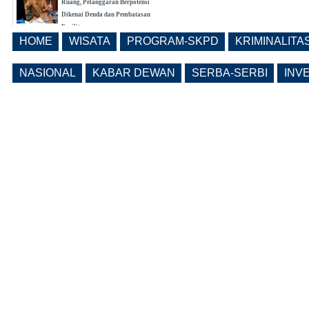
Ruang, Pelanggaran Berpotensi
Dikenai Denda dan Pembatasan
Fasilitas
HOME
WISATA
PROGRAM-SKPD
KRIMINALITA
(0 Reply(s))
Ngawi Masuk 20 Besar Nasional
Realisasi Pendapatan Daerah, Belanja
NASIONAL
KABAR DEWAN
SERBA-SERBI
INV
APBD Tiga Besar Jatim
(0 Reply(s))