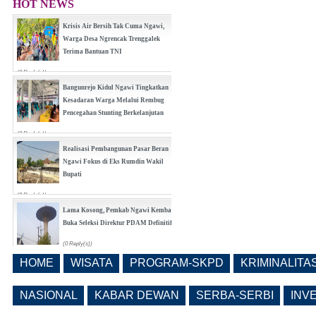
HOT NEWS
Krisis Air Bersih Tak Cuma Ngawi,
Warga Desa Ngrencak Trenggalek
Terima Bantuan TNI
(0 Reply(s))
Bangunrejo Kidul Ngawi Tingkatkan
Kesadaran Warga Melalui Rembug
Pencegahan Stunting Berkelanjutan
(0 Reply(s))
Realisasi Pembangunan Pasar Beran
Ngawi Fokus di Eks Rumdin Wakil
Bupati
(0 Reply(s))
Lama Kosong, Pemkab Ngawi Kembali
Buka Seleksi Direktur PDAM Definitif
(0 Reply(s))
HOME
WISATA
PROGRAM-SKPD
KRIMINALITA
Pemkab Ngawi Bahas Insentif Tata
Ruang, Pelanggaran Berpotensi
NASIONAL
KABAR DEWAN
SERBA-SERBI
INV
Dikenai Denda dan Pembatasan
Fasilitas