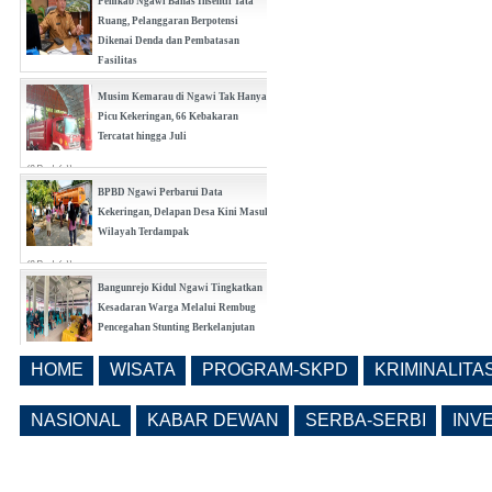
Pemkab Ngawi Bahas Insentif Tata
Ruang, Pelanggaran Berpotensi
Dikenai Denda dan Pembatasan
Fasilitas
(0 Reply(s))
Musim Kemarau di Ngawi Tak Hanya
Picu Kekeringan, 66 Kebakaran
Tercatat hingga Juli
(0 Reply(s))
BPBD Ngawi Perbarui Data
Kekeringan, Delapan Desa Kini Masuk
Wilayah Terdampak
(0 Reply(s))
Bangunrejo Kidul Ngawi Tingkatkan
Kesadaran Warga Melalui Rembug
Pencegahan Stunting Berkelanjutan
(0 Reply(s))
HOME
WISATA
PROGRAM-SKPD
KRIMINALITA
Realisasi Pembangunan Pasar Beran
Ngawi Fokus di Eks Rumdin Wakil
NASIONAL
KABAR DEWAN
SERBA-SERBI
INV
Bupati
(0 Reply(s))