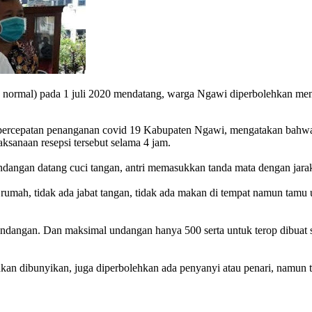
al) pada 1 juli 2020 mendatang, warga Ngawi diperbolehkan menggel
 percepatan penanganan covid 19 Kabupaten Ngawi, mengatakan bahwa 
ksanaan resepsi tersebut selama 4 jam.
undangan datang cuci tangan, antri memasukkan tanda mata dengan jara
rumah, tidak ada jabat tangan, tidak ada makan di tempat namun tamu
u undangan. Dan maksimal undangan hanya 500 serta untuk terop dibuat
hkan dibunyikan, juga diperbolehkan ada penyanyi atau penari, namun