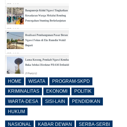
(0 Reply(s))
Bangunrejo Kidul Ngawi Tingkatkan
Kesadaran Warga Melalui Rembug
Pencegahan Stunting Berkelanjutan
(0 Reply(s))
Realisasi Pembangunan Pasar Beran
Ngawi Fokus di Eks Rumdin Wakil
Bupati
(0 Reply(s))
Lama Kosong, Pemkab Ngawi Kembali
Buka Seleksi Direktur PDAM Definitif
(0 Reply(s))
HOME
WISATA
PROGRAM-SKPD
Pemkab Ngawi Bahas Insentif Tata
Ruang, Pelanggaran Berpotensi
KRIMINALITAS
EKONOMI
POLITIK
Dikenai Denda dan Pembatasan
Fasilitas
WARTA-DESA
SISI-LAIN
PENDIDIKAN
(0 Reply(s))
HUKUM
NASIONAL
KABAR DEWAN
SERBA-SERBI