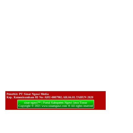
Penerbit: PT Sinar Ngawi Media
Kep. Kemenkumham RI No: AHU-0007982.AH.04.01.TAHUN 2020
sinar ngawi™ | Portal Kabupaten Ngawi Jawa Timur
Copyright © 2021 www.sinarngawi.com ® All rights reserved