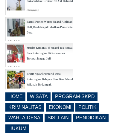
Buka Seleksi Direktur PDAM Definitif
(0 Reply(s))
Baru 5 Persen Warga Ngawi Aktifkan
IKD, Disdukcapil Libatkan Pemerintah
Desa
(0 Reply(s))
Musim Kemarau di Ngawi Tak Hanya
Picu Kekeringan, 66 Kebakaran
Tercatat hingga Juli
(0 Reply(s))
BPBD Ngawi Perbarui Data
Kekeringan, Delapan Desa Kini Masuk
Wilayah Terdampak
(0 Reply(s))
HOME
WISATA
PROGRAM-SKPD
Bangunrejo Kidul Ngawi Tingkatkan
Kesadaran Warga Melalui Rembug
KRIMINALITAS
EKONOMI
POLITIK
Pencegahan Stunting Berkelanjutan
WARTA-DESA
SISI-LAIN
PENDIDIKAN
(0 Reply(s))
HUKUM