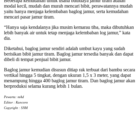
Beberapa kemudahan untuk usaha budidaya jamur tiram adalah
modal kecil, mudah dan murah mencari bibit, perawatannya mudah
yaitu hanya menjaga kelembaban baglog jamur, serta kemudahan
mencari pasar jamur tiram.
“Hanya saja kendalanya jika musim kemarau tiba, maka dibutuhkan
lebih banyak air untuk tetap menjaga kelembaban log jamur,” kata
dia.
Diketahui, baglog jamur sendiri adalah umbut kayu yang sudah
berisikan bibit jamur tiram. Baglog jamur tersedia banyak dan dapat
dibeli di tempat penjual bibit jamur.
Baglog jamur kemudian disusun ditiap rak terbuat dari bambu secara
vertikal hingga 5 tingkat, dengan ukuran 1,5 x 3 meter, yang dapat
menampung hingga 400 baglog jamur tiram. Dan baglog jamur akan
berproduksi selama kurang lebih 1 bulan.
Pewarta: mAd
Editor : Kuncoro
Copyright : SNM