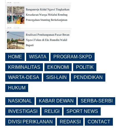
(0 Reply(s))
Bangunrejo Kidul Ngawi Tingkatkan
Kesadaran Warga Melalui Rembug
Pencegahan Stunting Berkelanjutan
(0 Reply(s))
Realisasi Pembangunan Pasar Beran
Ngawi Fokus di Eks Rumdin Wakil
Bupati
(0 Reply(s))
HOME
WISATA
PROGRAM-SKPD
Lama Kosong, Pemkab Ngawi Kembali
Buka Seleksi Direktur PDAM Definitif
KRIMINALITAS
EKONOMI
POLITIK
(0 Reply(s))
WARTA-DESA
SISI-LAIN
PENDIDIKAN
HUKUM
NASIONAL
KABAR DEWAN
SERBA-SERBI
INVESTIGASI
RELIGI
SPORT NEWS
DIVISI PERIKLANAN
REDAKSI
CONTACT