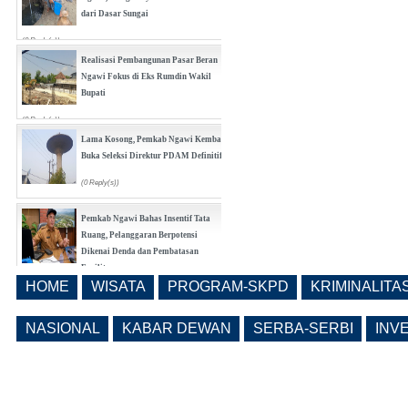
dari Dasar Sungai
(0 Reply(s))
Realisasi Pembangunan Pasar Beran
Ngawi Fokus di Eks Rumdin Wakil
Bupati
(0 Reply(s))
Lama Kosong, Pemkab Ngawi Kembali
Buka Seleksi Direktur PDAM Definitif
(0 Reply(s))
Pemkab Ngawi Bahas Insentif Tata
Ruang, Pelanggaran Berpotensi
Dikenai Denda dan Pembatasan
Fasilitas
HOME
WISATA
PROGRAM-SKPD
KRIMINALITA
(0 Reply(s))
Ngawi Masuk 20 Besar Nasional
Realisasi Pendapatan Daerah, Belanja
NASIONAL
KABAR DEWAN
SERBA-SERBI
INV
APBD Tiga Besar Jatim
(0 Reply(s))