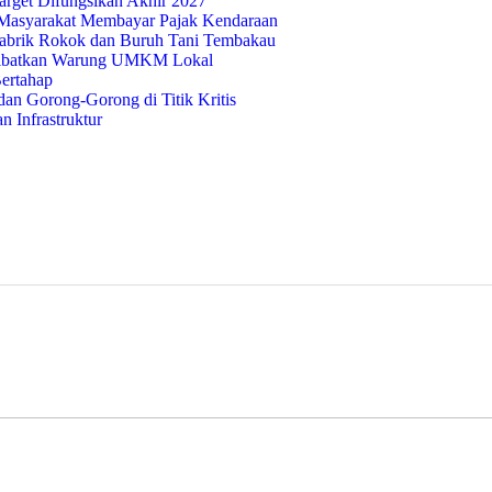
rget Difungsikan Akhir 2027
Masyarakat Membayar Pajak Kendaraan
abrik Rokok dan Buruh Tani Tembakau
 Libatkan Warung UMKM Lokal
ertahap
n Gorong-Gorong di Titik Kritis
 Infrastruktur