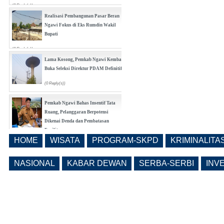
(0 Reply(s))
Realisasi Pembangunan Pasar Beran
Ngawi Fokus di Eks Rumdin Wakil
Bupati
(0 Reply(s))
Lama Kosong, Pemkab Ngawi Kembali
Buka Seleksi Direktur PDAM Definitif
(0 Reply(s))
Pemkab Ngawi Bahas Insentif Tata
Ruang, Pelanggaran Berpotensi
Dikenai Denda dan Pembatasan
Fasilitas
HOME
WISATA
PROGRAM-SKPD
KRIMINALITA
(0 Reply(s))
Ngawi Masuk 20 Besar Nasional
Realisasi Pendapatan Daerah, Belanja
NASIONAL
KABAR DEWAN
SERBA-SERBI
INV
APBD Tiga Besar Jatim
(0 Reply(s))