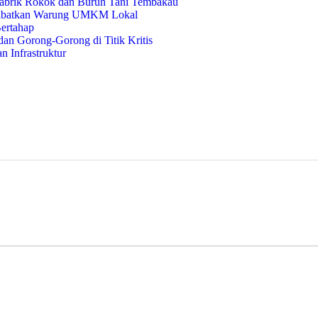
abrik Rokok dan Buruh Tani Tembakau
 Libatkan Warung UMKM Lokal
ertahap
n Gorong-Gorong di Titik Kritis
 Infrastruktur