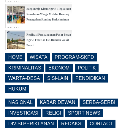
(0 Reply(s))
Bangunrejo Kidul Ngawi Tingkatkan
Kesadaran Warga Melalui Rembug
Pencegahan Stunting Berkelanjutan
(0 Reply(s))
Realisasi Pembangunan Pasar Beran
Ngawi Fokus di Eks Rumdin Wakil
Bupati
(0 Reply(s))
HOME
WISATA
PROGRAM-SKPD
Lama Kosong, Pemkab Ngawi Kembali
Buka Seleksi Direktur PDAM Definitif
KRIMINALITAS
EKONOMI
POLITIK
(0 Reply(s))
WARTA-DESA
SISI-LAIN
PENDIDIKAN
HUKUM
NASIONAL
KABAR DEWAN
SERBA-SERBI
INVESTIGASI
RELIGI
SPORT NEWS
DIVISI PERIKLANAN
REDAKSI
CONTACT