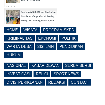
Wilayah Terdampak
(0 Reply(s))
Bangunrejo Kidul Ngawi Tingkatkan
Kesadaran Warga Melalui Rembug
Pencegahan Stunting Berkelanjutan
(0 Reply(s))
HOME
WISATA
PROGRAM-SKPD
Realisasi Pembangunan Pasar Beran
Ngawi Fokus di Eks Rumdin Wakil
KRIMINALITAS
EKONOMI
POLITIK
Bupati
WARTA-DESA
SISI-LAIN
PENDIDIKAN
(0 Reply(s))
HUKUM
NASIONAL
KABAR DEWAN
SERBA-SERBI
INVESTIGASI
RELIGI
SPORT NEWS
DIVISI PERIKLANAN
REDAKSI
CONTACT