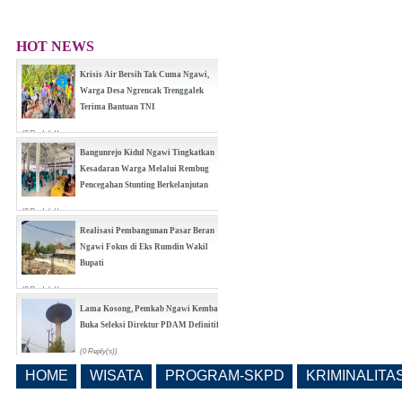
HOT NEWS
Krisis Air Bersih Tak Cuma Ngawi,
Warga Desa Ngrencak Trenggalek
Terima Bantuan TNI
(0 Reply(s))
Bangunrejo Kidul Ngawi Tingkatkan
Kesadaran Warga Melalui Rembug
Pencegahan Stunting Berkelanjutan
(0 Reply(s))
Realisasi Pembangunan Pasar Beran
Ngawi Fokus di Eks Rumdin Wakil
Bupati
(0 Reply(s))
Lama Kosong, Pemkab Ngawi Kembali
Buka Seleksi Direktur PDAM Definitif
(0 Reply(s))
HOME
WISATA
PROGRAM-SKPD
KRIMINALITA
Pemkab Ngawi Bahas Insentif Tata