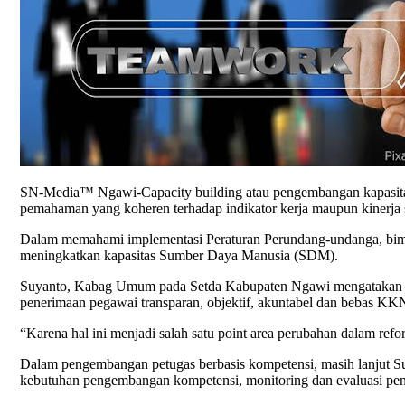
SN-Media™ Ngawi-Capacity building atau pengembangan kapasitas
pemahaman yang koheren terhadap indikator kerja maupun kinerja s
Dalam memahami implementasi Peraturan Perundang-undanga, bimte
meningkatkan kapasitas Sumber Daya Manusia (SDM).
Suyanto, Kabag Umum pada Setda Kabupaten Ngawi mengatakan b
penerimaan pegawai transparan, objektif, akuntabel dan bebas K
“Karena hal ini menjadi salah satu point area perubahan dalam refo
Dalam pengembangan petugas berbasis kompetensi, masih lanjut Su
kebutuhan pengembangan kompetensi, monitoring dan evaluasi p