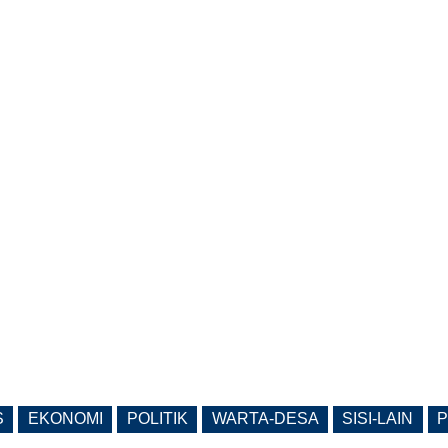
S
EKONOMI
POLITIK
WARTA-DESA
SISI-LAIN
P