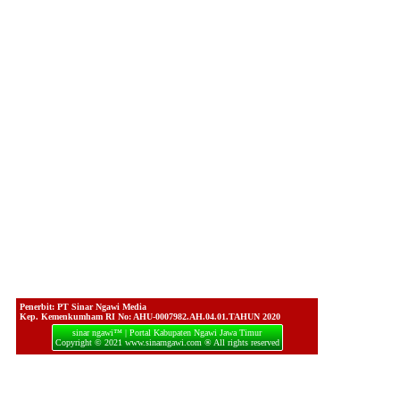
Penerbit: PT Sinar Ngawi Media
Kep. Kemenkumham RI No: AHU-0007982.AH.04.01.TAHUN 2020
sinar ngawi™ | Portal Kabupaten Ngawi Jawa Timur
Copyright © 2021 www.sinarngawi.com ® All rights reserved