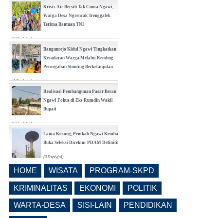
Krisis Air Bersih Tak Cuma Ngawi,
Warga Desa Ngrencak Trenggalek
Terima Bantuan TNI
(0 Reply(s))
Bangunrejo Kidul Ngawi Tingkatkan
Kesadaran Warga Melalui Rembug
Pencegahan Stunting Berkelanjutan
(0 Reply(s))
Realisasi Pembangunan Pasar Beran
Ngawi Fokus di Eks Rumdin Wakil
Bupati
(0 Reply(s))
Lama Kosong, Pemkab Ngawi Kembali
Buka Seleksi Direktur PDAM Definitif
(0 Reply(s))
HOME
WISATA
PROGRAM-SKPD
Pemkab Ngawi Bahas Insentif Tata
Ruang, Pelanggaran Berpotensi
KRIMINALITAS
EKONOMI
POLITIK
Dikenai Denda dan Pembatasan
Fasilitas
WARTA-DESA
SISI-LAIN
PENDIDIKAN
(0 Reply(s))