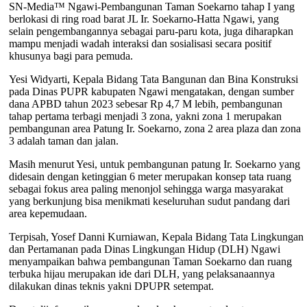
SN-Media™ Ngawi-Pembangunan Taman Soekarno tahap I yang
berlokasi di ring road barat JL Ir. Soekarno-Hatta Ngawi, yang
selain pengembangannya sebagai paru-paru kota, juga diharapkan
mampu menjadi wadah interaksi dan sosialisasi secara positif
khusunya bagi para pemuda.
Yesi Widyarti, Kepala Bidang Tata Bangunan dan Bina Konstruksi
pada Dinas PUPR kabupaten Ngawi mengatakan, dengan sumber
dana APBD tahun 2023 sebesar Rp 4,7 M lebih, pembangunan
tahap pertama terbagi menjadi 3 zona, yakni zona 1 merupakan
pembangunan area Patung Ir. Soekarno, zona 2 area plaza dan zona
3 adalah taman dan jalan.
Masih menurut Yesi, untuk pembangunan patung Ir. Soekarno yang
didesain dengan ketinggian 6 meter merupakan konsep tata ruang
sebagai fokus area paling menonjol sehingga warga masyarakat
yang berkunjung bisa menikmati keseluruhan sudut pandang dari
area kepemudaan.
Terpisah, Yosef Danni Kurniawan, Kepala Bidang Tata Lingkungan
dan Pertamanan pada Dinas Lingkungan Hidup (DLH) Ngawi
menyampaikan bahwa pembangunan Taman Soekarno dan ruang
terbuka hijau merupakan ide dari DLH, yang pelaksanaannya
dilakukan dinas teknis yakni DPUPR setempat.