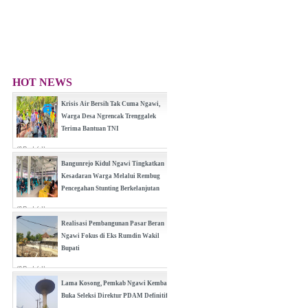
HOT NEWS
Krisis Air Bersih Tak Cuma Ngawi,
Warga Desa Ngrencak Trenggalek
Terima Bantuan TNI
(0 Reply(s))
Bangunrejo Kidul Ngawi Tingkatkan
Kesadaran Warga Melalui Rembug
Pencegahan Stunting Berkelanjutan
(0 Reply(s))
Realisasi Pembangunan Pasar Beran
Ngawi Fokus di Eks Rumdin Wakil
Bupati
(0 Reply(s))
Lama Kosong, Pemkab Ngawi Kembali
Buka Seleksi Direktur PDAM Definitif