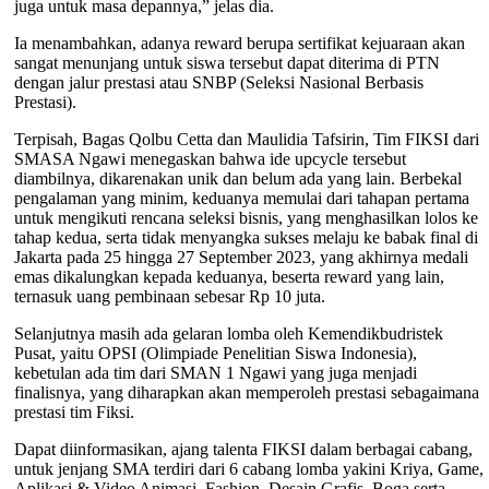
juga untuk masa depannya,” jelas dia.
Ia menambahkan, adanya reward berupa sertifikat kejuaraan akan
sangat menunjang untuk siswa tersebut dapat diterima di PTN
dengan jalur prestasi atau SNBP (Seleksi Nasional Berbasis
Prestasi).
Terpisah, Bagas Qolbu Cetta dan Maulidia Tafsirin, Tim FIKSI dari
SMASA Ngawi menegaskan bahwa ide upcycle tersebut
diambilnya, dikarenakan unik dan belum ada yang lain. Berbekal
pengalaman yang minim, keduanya memulai dari tahapan pertama
untuk mengikuti rencana seleksi bisnis, yang menghasilkan lolos ke
tahap kedua, serta tidak menyangka sukses melaju ke babak final di
Jakarta pada 25 hingga 27 September 2023, yang akhirnya medali
emas dikalungkan kepada keduanya, beserta reward yang lain,
ternasuk uang pembinaan sebesar Rp 10 juta.
Selanjutnya masih ada gelaran lomba oleh Kemendikbudristek
Pusat, yaitu OPSI (Olimpiade Penelitian Siswa Indonesia),
kebetulan ada tim dari SMAN 1 Ngawi yang juga menjadi
finalisnya, yang diharapkan akan memperoleh prestasi sebagaimana
prestasi tim Fiksi.
Dapat diinformasikan, ajang talenta FIKSI dalam berbagai cabang,
untuk jenjang SMA terdiri dari 6 cabang lomba yakini Kriya, Game,
Aplikasi & Video Animasi, Fashion, Desain Grafis, Boga serta