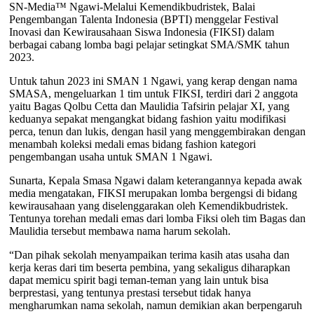
SN-Media™ Ngawi-Melalui Kemendikbudristek, Balai
Pengembangan Talenta Indonesia (BPTI) menggelar Festival
Inovasi dan Kewirausahaan Siswa Indonesia (FIKSI) dalam
berbagai cabang lomba bagi pelajar setingkat SMA/SMK tahun
2023.
Untuk tahun 2023 ini SMAN 1 Ngawi, yang kerap dengan nama
SMASA, mengeluarkan 1 tim untuk FIKSI, terdiri dari 2 anggota
yaitu Bagas Qolbu Cetta dan Maulidia Tafsirin pelajar XI, yang
keduanya sepakat mengangkat bidang fashion yaitu modifikasi
perca, tenun dan lukis, dengan hasil yang menggembirakan dengan
menambah koleksi medali emas bidang fashion kategori
pengembangan usaha untuk SMAN 1 Ngawi.
Sunarta, Kepala Smasa Ngawi dalam keterangannya kepada awak
media mengatakan, FIKSI merupakan lomba bergengsi di bidang
kewirausahaan yang diselenggarakan oleh Kemendikbudristek.
Tentunya torehan medali emas dari lomba Fiksi oleh tim Bagas dan
Maulidia tersebut membawa nama harum sekolah.
“Dan pihak sekolah menyampaikan terima kasih atas usaha dan
kerja keras dari tim beserta pembina, yang sekaligus diharapkan
dapat memicu spirit bagi teman-teman yang lain untuk bisa
berprestasi, yang tentunya prestasi tersebut tidak hanya
mengharumkan nama sekolah, namun demikian akan berpengaruh