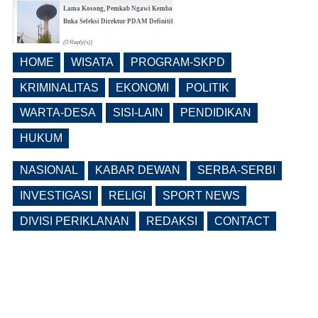
Lama Kosong, Pemkab Ngawi Kembali
Buka Seleksi Direktur PDAM Definitif
(0 Reply(s))
HOME
WISATA
PROGRAM-SKPD
Pemkab Ngawi Bahas Insentif Tata
Ruang, Pelanggaran Berpotensi
KRIMINALITAS
EKONOMI
POLITIK
Dikenai Denda dan Pembatasan
Fasilitas
WARTA-DESA
SISI-LAIN
PENDIDIKAN
(0 Reply(s))
HUKUM
NASIONAL
KABAR DEWAN
SERBA-SERBI
INVESTIGASI
RELIGI
SPORT NEWS
DIVISI PERIKLANAN
REDAKSI
CONTACT