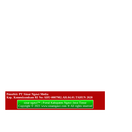
Penerbit: PT Sinar Ngawi Media
Kep. Kemenkumham RI No: AHU-0007982.AH.04.01.TAHUN 2020
sinar ngawi™ | Portal Kabupaten Ngawi Jawa Timur
Copyright © 2021 www.sinarngawi.com ® All rights reserved