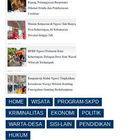
Ruang, Pelanggaran Berpotensi
Dikenai Denda dan Pembatasan
Fasilitas
(0 Reply(s))
Musim Kemarau di Ngawi Tak Hanya
Picu Kekeringan, 66 Kebakaran
Tercatat hingga Juli
(0 Reply(s))
BPBD Ngawi Perbarui Data
Kekeringan, Delapan Desa Kini Masuk
Wilayah Terdampak
(0 Reply(s))
Bangunrejo Kidul Ngawi Tingkatkan
Kesadaran Warga Melalui Rembug
Pencegahan Stunting Berkelanjutan
(0 Reply(s))
HOME
WISATA
PROGRAM-SKPD
Realisasi Pembangunan Pasar Beran
Ngawi Fokus di Eks Rumdin Wakil
KRIMINALITAS
EKONOMI
POLITIK
Bupati
WARTA-DESA
SISI-LAIN
PENDIDIKAN
(0 Reply(s))
HUKUM