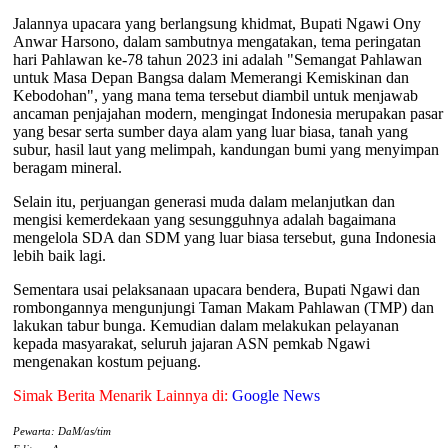
Jalannya upacara yang berlangsung khidmat, Bupati Ngawi Ony
Anwar Harsono, dalam sambutnya mengatakan, tema peringatan
hari Pahlawan ke-78 tahun 2023 ini adalah "Semangat Pahlawan
untuk Masa Depan Bangsa dalam Memerangi Kemiskinan dan
Kebodohan", yang mana tema tersebut diambil untuk menjawab
ancaman penjajahan modern, mengingat Indonesia merupakan pasar
yang besar serta sumber daya alam yang luar biasa, tanah yang
subur, hasil laut yang melimpah, kandungan bumi yang menyimpan
beragam mineral.
Selain itu, perjuangan generasi muda dalam melanjutkan dan
mengisi kemerdekaan yang sesungguhnya adalah bagaimana
mengelola SDA dan SDM yang luar biasa tersebut, guna Indonesia
lebih baik lagi.
Sementara usai pelaksanaan upacara bendera, Bupati Ngawi dan
rombongannya mengunjungi Taman Makam Pahlawan (TMP) dan
lakukan tabur bunga. Kemudian dalam melakukan pelayanan
kepada masyarakat, seluruh jajaran ASN pemkab Ngawi
mengenakan kostum pejuang.
Simak Berita Menarik Lainnya di:
Google News
Pewarta: DaM/as/tim