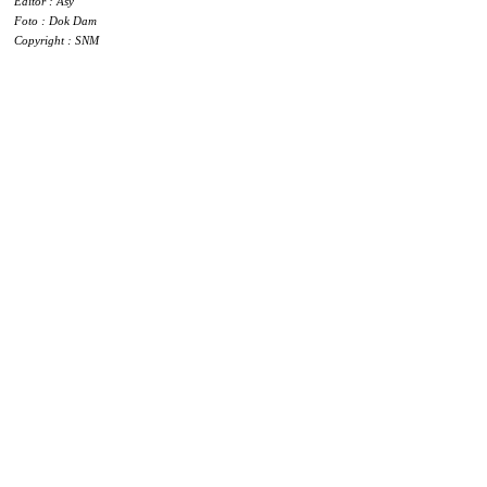
Editor : Asy
Foto : Dok Dam
Copyright : SNM