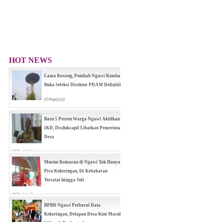
HOT NEWS
Lama Kosong, Pemkab Ngawi Kembali
Buka Seleksi Direktur PDAM Definitif
(0 Reply(s))
Baru 5 Persen Warga Ngawi Aktifkan
IKD, Disdukcapil Libatkan Pemerintah
Desa
(0 Reply(s))
Musim Kemarau di Ngawi Tak Hanya
Picu Kekeringan, 66 Kebakaran
Tercatat hingga Juli
(0 Reply(s))
BPBD Ngawi Perbarui Data
Kekeringan, Delapan Desa Kini Masuk